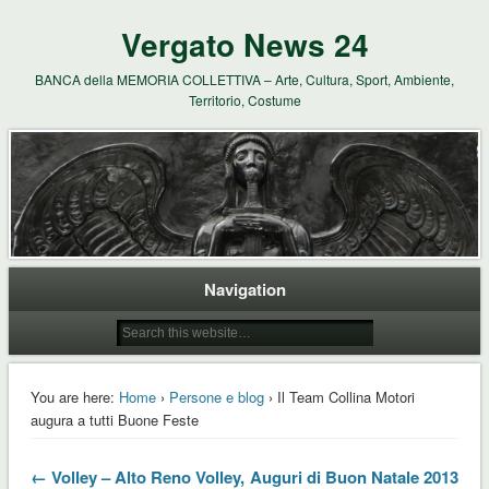
Vergato News 24
BANCA della MEMORIA COLLETTIVA – Arte, Cultura, Sport, Ambiente,
Territorio, Costume
Navigation
You are here:
Home
›
Persone e blog
› Il Team Collina Motori
augura a tutti Buone Feste
← Volley – Alto Reno Volley,
Auguri di Buon Natale 2013