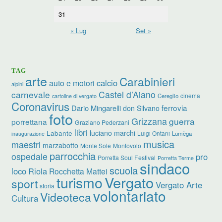
31
« Lug
Set »
TAG
arte
Carabinieri
calcio
auto e motori
alpini
carnevale
Castel d’Aiano
cinema
Cereglio
cartoline di vergato
Coronavirus
ferrovia
Dario Mingarelli
don Silvano
foto
Grizzana
guerra
porrettana
Graziano Pederzani
libri
Labante
luciano marchi
Luigi Ontani
Lumèga
inaugurazione
musica
maestri
marzabotto
Monte Sole
Montovolo
parrocchia
ospedale
pro
Porretta Soul Festival
Porretta Terme
sindaco
scuola
loco
Riola
Rocchetta Mattei
Vergato
turismo
sport
Vergato Arte
storia
volontariato
Videoteca
Cultura