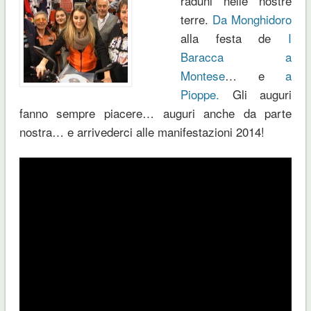
raduni nelle nostre
terre.
Da Monghidoro
alla festa de
I
Baracca a
Montese
… e
a
Pioppe.
Gli auguri
fanno sempre piacere… auguri anche da parte
nostra… e arrivederci alle manifestazioni 2014!