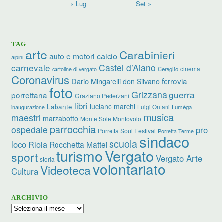
« Lug
Set »
TAG
arte
Carabinieri
calcio
auto e motori
alpini
carnevale
Castel d’Aiano
cinema
Cereglio
cartoline di vergato
Coronavirus
ferrovia
Dario Mingarelli
don Silvano
foto
Grizzana
guerra
porrettana
Graziano Pederzani
libri
luciano marchi
Labante
Luigi Ontani
Lumèga
inaugurazione
musica
maestri
marzabotto
Monte Sole
Montovolo
parrocchia
ospedale
pro
Porretta Soul Festival
Porretta Terme
sindaco
scuola
loco
Riola
Rocchetta Mattei
turismo
Vergato
sport
Vergato Arte
storia
volontariato
Videoteca
Cultura
ARCHIVIO
Archivio