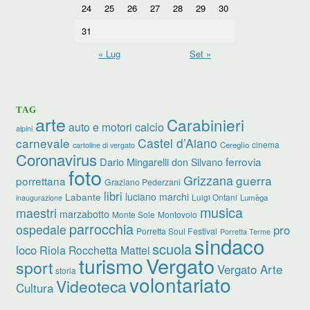
24
25
26
27
28
29
30
31
« Lug
Set »
TAG
arte
Carabinieri
calcio
auto e motori
alpini
carnevale
Castel d’Aiano
cinema
Cereglio
cartoline di vergato
Coronavirus
ferrovia
Dario Mingarelli
don Silvano
foto
Grizzana
guerra
porrettana
Graziano Pederzani
libri
luciano marchi
Labante
Luigi Ontani
Lumèga
inaugurazione
musica
maestri
marzabotto
Monte Sole
Montovolo
parrocchia
ospedale
pro
Porretta Soul Festival
Porretta Terme
sindaco
scuola
loco
Riola
Rocchetta Mattei
turismo
Vergato
sport
Vergato Arte
storia
volontariato
Videoteca
Cultura