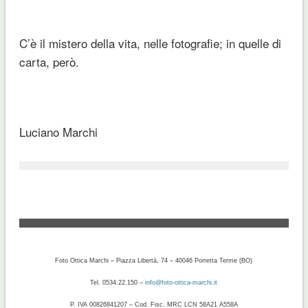
C’è il mistero della vita, nelle fotografie; in quelle di
carta, però.
Luciano Marchi
Foto Ottica Marchi – Piazza Libertà, 74 – 40046 Porretta Terme (BO)
Tel. 0534.22.150 –
info@foto-ottica-marchi.it
P. IVA 00826841207 – Cod. Fisc. MRC LCN 58A21 A558A