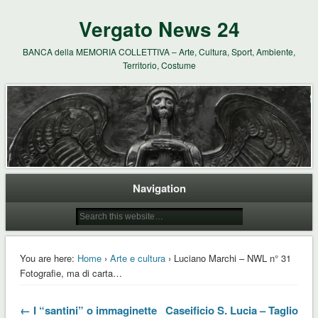
Vergato News 24
BANCA della MEMORIA COLLETTIVA – Arte, Cultura, Sport, Ambiente,
Territorio, Costume
Navigation
You are here:
Home
›
Arte e cultura
› Luciano Marchi – NWL n° 31
Fotografie, ma di carta…
← I “santini” o immaginette
Caseificio S. Lucia – Taglio