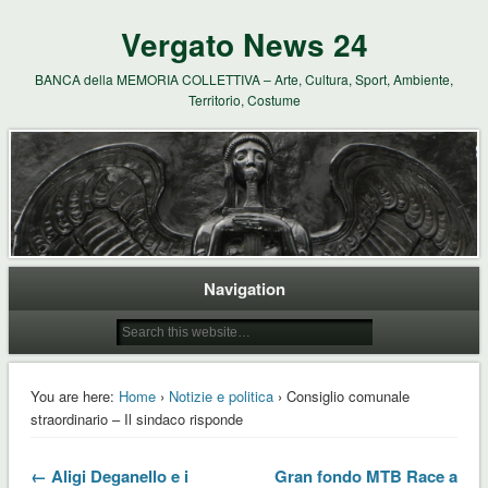
Vergato News 24
BANCA della MEMORIA COLLETTIVA – Arte, Cultura, Sport, Ambiente,
Territorio, Costume
Navigation
You are here:
Home
›
Notizie e politica
› Consiglio comunale
straordinario – Il sindaco risponde
← Aligi Deganello e i
Gran fondo MTB Race a