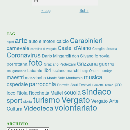
31
« Lug
Set »
TAG
arte
Carabinieri
calcio
auto e motori
alpini
carnevale
Castel d’Aiano
cinema
Cereglio
cartoline di vergato
Coronavirus
ferrovia
Dario Mingarelli
don Silvano
foto
Grizzana
guerra
porrettana
Graziano Pederzani
libri
Labante
luciano marchi
Luigi Ontani
Lumèga
inaugurazione
musica
maestri
marzabotto
Monte Sole
Montovolo
parrocchia
ospedale
pro
Porretta Soul Festival
Porretta Terme
sindaco
scuola
loco
Riola
Rocchetta Mattei
Vergato
turismo
sport
Vergato Arte
storia
volontariato
Videoteca
Cultura
ARCHIVIO
Archivio