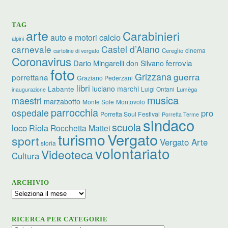
TAG
arte
Carabinieri
calcio
auto e motori
alpini
carnevale
Castel d’Aiano
cinema
Cereglio
cartoline di vergato
Coronavirus
ferrovia
Dario Mingarelli
don Silvano
foto
Grizzana
guerra
porrettana
Graziano Pederzani
libri
luciano marchi
Labante
Luigi Ontani
Lumèga
inaugurazione
musica
maestri
marzabotto
Monte Sole
Montovolo
parrocchia
ospedale
pro
Porretta Soul Festival
Porretta Terme
sindaco
scuola
loco
Riola
Rocchetta Mattei
turismo
Vergato
sport
Vergato Arte
storia
volontariato
Videoteca
Cultura
ARCHIVIO
Archivio
RICERCA PER CATEGORIE