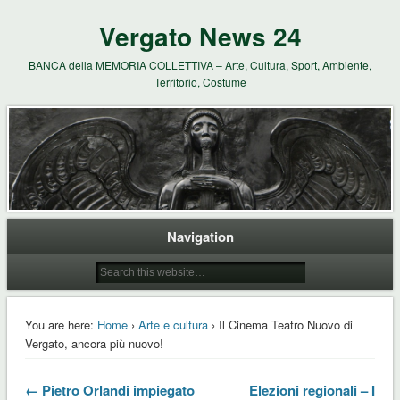
Vergato News 24
BANCA della MEMORIA COLLETTIVA – Arte, Cultura, Sport, Ambiente,
Territorio, Costume
Navigation
You are here:
Home
›
Arte e cultura
› Il Cinema Teatro Nuovo di
Vergato, ancora più nuovo!
← Pietro Orlandi impiegato
Elezioni regionali – I