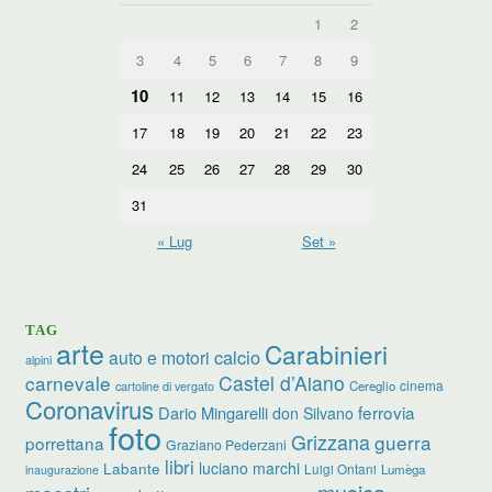
1
2
3
4
5
6
7
8
9
10
11
12
13
14
15
16
17
18
19
20
21
22
23
24
25
26
27
28
29
30
31
« Lug
Set »
TAG
arte
Carabinieri
calcio
auto e motori
alpini
carnevale
Castel d’Aiano
cinema
Cereglio
cartoline di vergato
Coronavirus
ferrovia
Dario Mingarelli
don Silvano
foto
Grizzana
guerra
porrettana
Graziano Pederzani
libri
luciano marchi
Labante
Luigi Ontani
Lumèga
inaugurazione