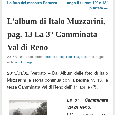
Le foto del maestro Parazza
Lungo il fiume; 12° e 13°
puntata →
L’album di Italo Muzzarini,
pag. 13 La 3° Camminata
Val di Reno
2015-01-02 | Filed under:
Persone e blog
,
Podistica
,
Sport
and tagged
with:
foto
,
Lumèga
2015/01/02, Vergato – Dall’Album delle foto di Italo
Muzzarini la storia continua con la pagina nr. 13, la
terza Camminata Val di Reno dell’ 11 aprile (?).
La 3° Camminata
Val di Reno.
L’11 aprile u.s.