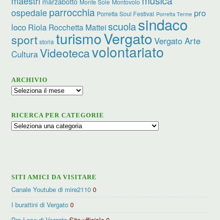
musica
maestri
marzabotto
Monte Sole
Montovolo
parrocchia
ospedale
pro
Porretta Soul Festival
Porretta Terme
sindaco
scuola
loco
Riola
Rocchetta Mattei
turismo
Vergato
sport
Vergato Arte
storia
volontariato
Videoteca
Cultura
ARCHIVIO
Archivio
RICERCA PER CATEGORIE
Ricerca
per
categorie
SITI AMICI DA VISITARE
Canale Youtube di mire2110
0
I burattini di Vergato
0
Pro Loco di Vergato
Sito ufficiale 0