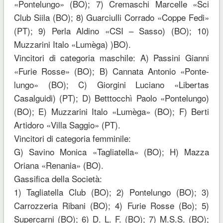
«Pontelungo» (BO); 7) Cremaschi Marcelle «Sci
Club Siila (BO); 8) Guarciulli Corrado «Coppe Fedi»
(PT); 9) Perla Aldino «CSI – Sasso) (BO); 10)
Muzzarini Italo «Lumèga) )BO).
Vincitori di categoria maschile: A) Passini Gianni
«Furie Rosse» (BO); B) Cannata Antonio «Ponte-
lungo» (BO); C) Giorgini Luciano «Libertas
Casalguidi) (PT); D) Betttocchì Paolo «Pontelungo)
(BO); E) Muzzarini Italo «Lumèga» (BO); F) Berti
Artidoro «Villa Saggio» (PT).
Vincitori di categoria femminile:
G) Savino Monica «Tagliatella» (BO); H) Mazza
Oriana «Renania» (BO).
Gassifica della Società:
1) Tagliatella Club (BO); 2) Pontelungo (BO); 3)
Carrozzeria Ribani (BO); 4) Furie Rosse (Bo); 5)
Supercarni (BO); 6) D. L. F. (BO); 7) M.S.S. (BO);