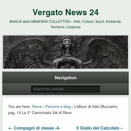
Vergato News 24
BANCA della MEMORIA COLLETTIVA – Arte, Cultura, Sport, Ambiente,
Territorio, Costume
Navigation
You are here:
Home
›
Persone e blog
› L’album di Italo Muzzarini,
pag. 13 La 3° Camminata Val di Reno
← Compagni di classe -4-
Il Giallo del Calzolaio –