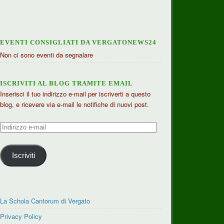
EVENTI CONSIGLIATI DA VERGATONEWS24
Non ci sono eventi da segnalare
ISCRIVITI AL BLOG TRAMITE EMAIL
Inserisci il tuo indirizzo e-mail per iscriverti a questo
blog, e ricevere via e-mail le notifiche di nuovi post.
Indirizzo
e-
mail
Iscriviti
La Schola Cantorum di Vergato
Privacy Policy