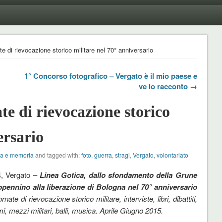
e di rievocazione storico militare nel 70° anniversario
1° Concorso fotografico – Vergato è il mio paese e
ve lo racconto →
e di rievocazione storico
ersario
ia e memoria
and tagged with:
foto
,
guerra
,
stragi
,
Vergato
,
volontariato
4, Vergato –
Linea Gotica, dallo sfondamento della Grune
ppennino alla liberazione di Bologna nel 70° anniversario
rnate di rievocazione storico militare, interviste, libri, dibattiti,
mi, mezzi militari, balli, musica. Aprile Giugno 2015.