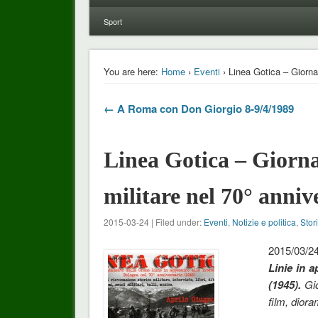
Sport
You are here:
Home
›
Eventi
› Linea Gotica – Giornat
← A Roma con Don Giorgio 8-9/4/1989
Linea Gotica – Giornat
militare nel 70° anniv
2015-03-24 | Filed under:
Eventi
,
Notizie e politica
,
Stor
2015/03/2
Linie in a
(1945).
Gio
film, diora