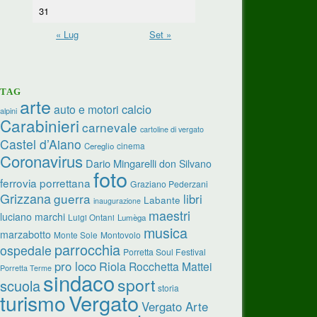
31
« Lug
Set »
TAG
arte
calcio
auto e motori
alpini
Carabinieri
carnevale
cartoline di vergato
Castel d’Aiano
cinema
Cereglio
Coronavirus
Dario Mingarelli
don Silvano
foto
ferrovia porrettana
Graziano Pederzani
Grizzana
guerra
libri
Labante
inaugurazione
maestri
luciano marchi
Luigi Ontani
Lumèga
musica
marzabotto
Monte Sole
Montovolo
parrocchia
ospedale
Porretta Soul Festival
pro loco
Riola
Rocchetta Mattei
Porretta Terme
sindaco
sport
scuola
storia
turismo
Vergato
Vergato Arte