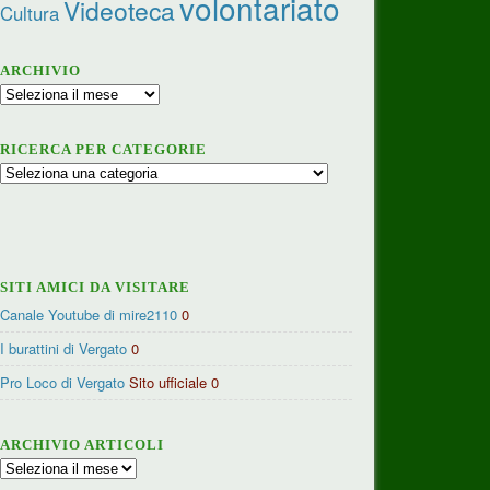
volontariato
Videoteca
Cultura
ARCHIVIO
Archivio
RICERCA PER CATEGORIE
Ricerca
per
categorie
SITI AMICI DA VISITARE
Canale Youtube di mire2110
0
I burattini di Vergato
0
Pro Loco di Vergato
Sito ufficiale 0
ARCHIVIO ARTICOLI
Archivio
articoli