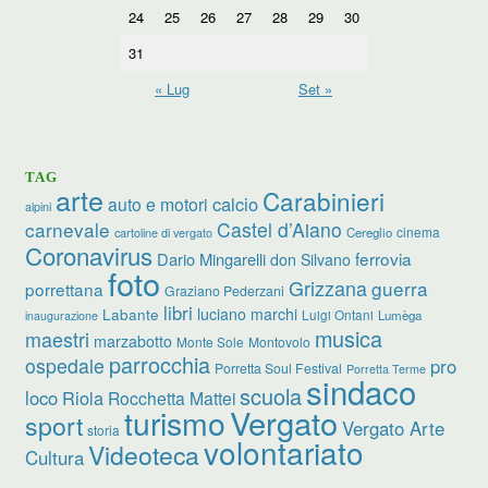
24
25
26
27
28
29
30
31
« Lug
Set »
TAG
arte
Carabinieri
calcio
auto e motori
alpini
carnevale
Castel d’Aiano
cinema
Cereglio
cartoline di vergato
Coronavirus
ferrovia
Dario Mingarelli
don Silvano
foto
Grizzana
guerra
porrettana
Graziano Pederzani
libri
luciano marchi
Labante
Luigi Ontani
Lumèga
inaugurazione
musica
maestri
marzabotto
Monte Sole
Montovolo
parrocchia
ospedale
pro
Porretta Soul Festival
Porretta Terme
sindaco
scuola
loco
Riola
Rocchetta Mattei
turismo
Vergato
sport
Vergato Arte
storia
volontariato
Videoteca
Cultura