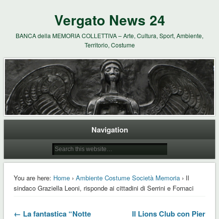
Vergato News 24
BANCA della MEMORIA COLLETTIVA – Arte, Cultura, Sport, Ambiente,
Territorio, Costume
Navigation
You are here:
Home
›
Ambiente Costume Società Memoria
› Il
sindaco Graziella Leoni, risponde ai cittadini di Serrini e Fornaci
← La fantastica “Notte
Il Lions Club con Pier