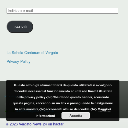
Indirizzo
e-
mail
Iscriviti
La Schola Cantorum di Vergato
Privacy Policy
Questo sito o gli strumenti terzi da questo utilizzati si avvalgono
PRIVACY POLICY
di cookie necessari al funzionamento ed utili alle finalità illustrate
privacy policy
nella privacy policy.<br>Chiudendo questo banner, scorrendo
questa pagina, cliccando su un link o proseguendo la navigazione
CONTATTI:
in altra maniera,<br>acconsenti all'uso dei cookie.<br>
Maggiori
Email:
info@vergatonews24.it
Accetta
informazioni
© 2026 Vergato News 24 on hactar