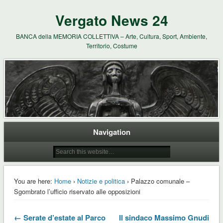
Vergato News 24
BANCA della MEMORIA COLLETTIVA – Arte, Cultura, Sport, Ambiente,
Territorio, Costume
Navigation
You are here:
Home
›
Notizie e politica
› Palazzo comunale –
Sgombrato l’ufficio riservato alle opposizioni
← Serate d’estate al Parco
Il sindaco Massimo Gnudi