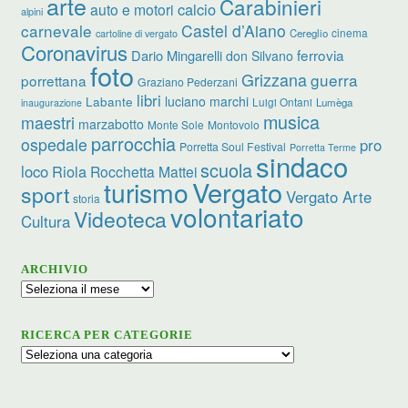
arte
Carabinieri
calcio
auto e motori
alpini
carnevale
Castel d’Aiano
cinema
Cereglio
cartoline di vergato
Coronavirus
ferrovia
Dario Mingarelli
don Silvano
foto
Grizzana
guerra
porrettana
Graziano Pederzani
libri
luciano marchi
Labante
Luigi Ontani
Lumèga
inaugurazione
musica
maestri
marzabotto
Monte Sole
Montovolo
parrocchia
ospedale
pro
Porretta Soul Festival
Porretta Terme
sindaco
scuola
loco
Riola
Rocchetta Mattei
turismo
Vergato
sport
Vergato Arte
storia
volontariato
Videoteca
Cultura
ARCHIVIO
Archivio
RICERCA PER CATEGORIE
Ricerca
per
categorie