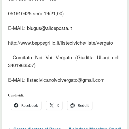
051910425 sera 19/21,00)
E-MAIL: blugus@aliceposta.it
http://www.beppegrillo.it/listeciviche/liste/vergato
. Comitato Noi Voi Vergato (Giuditta Uliani cell.
3401963507)
E-MAIL: listacivicanoivoivergato@gmail.com
Condividi:
Facebook
X
Reddit
← Serate d’estate al Parco
Il sindaco Massimo Gnudi