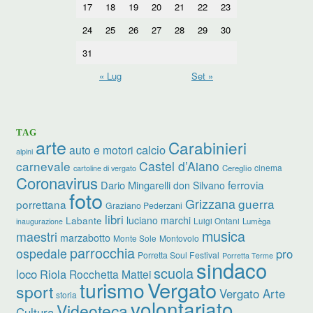
17
18
19
20
21
22
23
24
25
26
27
28
29
30
31
« Lug
Set »
TAG
arte
Carabinieri
calcio
auto e motori
alpini
carnevale
Castel d’Aiano
cinema
Cereglio
cartoline di vergato
Coronavirus
ferrovia
Dario Mingarelli
don Silvano
foto
Grizzana
guerra
porrettana
Graziano Pederzani
libri
luciano marchi
Labante
Luigi Ontani
Lumèga
inaugurazione
musica
maestri
marzabotto
Monte Sole
Montovolo
parrocchia
ospedale
pro
Porretta Soul Festival
Porretta Terme
sindaco
scuola
loco
Riola
Rocchetta Mattei
turismo
Vergato
sport
Vergato Arte
storia
volontariato
Videoteca
Cultura