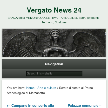
Vergato News 24
BANCA della MEMORIA COLLETTIVA – Arte, Cultura, Sport, Ambiente,
Territorio, Costume
Navigation
You are here:
Home
›
Arte e cultura
› Serate d’estate al Parco
Archeologico di Marzabotto
← Campane in concerto alla
Palazzo comunale –