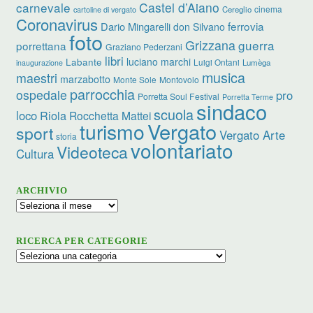
carnevale
Castel d’Aiano
cinema
Cereglio
cartoline di vergato
Coronavirus
ferrovia
Dario Mingarelli
don Silvano
foto
Grizzana
guerra
porrettana
Graziano Pederzani
libri
luciano marchi
Labante
Luigi Ontani
Lumèga
inaugurazione
musica
maestri
marzabotto
Monte Sole
Montovolo
parrocchia
ospedale
pro
Porretta Soul Festival
Porretta Terme
sindaco
scuola
loco
Riola
Rocchetta Mattei
turismo
Vergato
sport
Vergato Arte
storia
volontariato
Videoteca
Cultura
ARCHIVIO
Archivio
RICERCA PER CATEGORIE
Ricerca
per
categorie