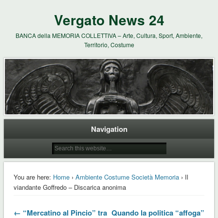
Vergato News 24
BANCA della MEMORIA COLLETTIVA – Arte, Cultura, Sport, Ambiente,
Territorio, Costume
Navigation
You are here:
Home
›
Ambiente Costume Società Memoria
› Il
viandante Goffredo – Discarica anonima
← “Mercatino al Pincio” tra
Quando la politica “affoga”