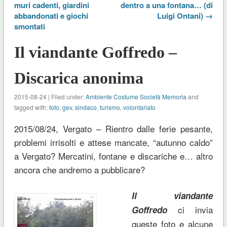
muri cadenti, giardini
dentro a una fontana… (di
abbandonati e giochi
Luigi Ontani) →
smontati
Il viandante Goffredo –
Discarica anonima
2015-08-24 | Filed under:
Ambiente Costume Società Memoria
and
tagged with:
foto
,
gev
,
sindaco
,
turismo
,
volontariato
2015/08/24, Vergato – Rientro dalle ferie pesante,
problemi irrisolti e attese mancate, “autunno caldo”
a Vergato? Mercatini, fontane e discariche e… altro
ancora che andremo a pubblicare?
Il viandante
ci invia
Goffredo
queste foto e alcune