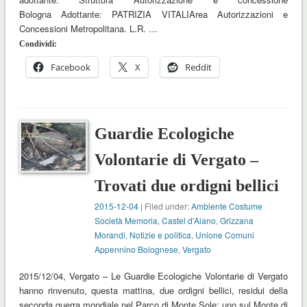
Bologna Adottante: PATRIZIA VITALIArea Autorizzazioni e
Concessioni Metropolitana. L.R. …
Condividi:
Facebook
X
Reddit
Guardie Ecologiche
Volontarie di Vergato –
Trovati due ordigni bellici
2015-12-04
| Filed under:
Ambiente Costume
Società Memoria
,
Castel d'Aiano
,
Grizzana
Morandi
,
Notizie e politica
,
Unione Comuni
Appennino Bolognese
,
Vergato
2015/12/04, Vergato – Le Guardie Ecologiche Volontarie di Vergato
hanno rinvenuto, questa mattina, due ordigni bellici, residui della
seconda guerra mondiale nel Parco di Monte Sole: uno sul Monte di