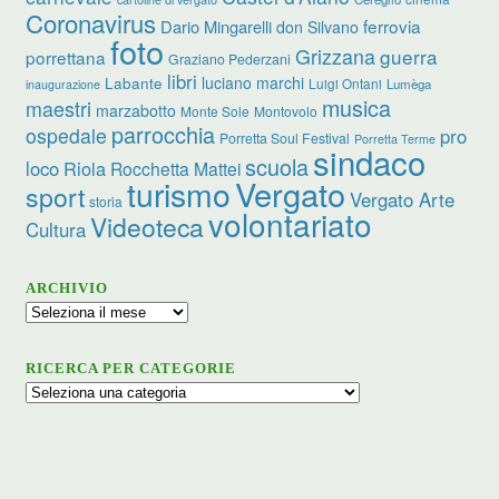
Coronavirus
ferrovia
Dario Mingarelli
don Silvano
foto
Grizzana
guerra
porrettana
Graziano Pederzani
libri
luciano marchi
Labante
Luigi Ontani
Lumèga
inaugurazione
musica
maestri
marzabotto
Monte Sole
Montovolo
parrocchia
ospedale
pro
Porretta Soul Festival
Porretta Terme
sindaco
scuola
loco
Riola
Rocchetta Mattei
turismo
Vergato
sport
Vergato Arte
storia
volontariato
Videoteca
Cultura
ARCHIVIO
Archivio
RICERCA PER CATEGORIE
Ricerca
per
categorie