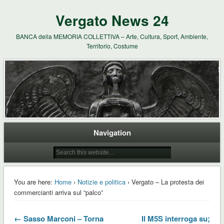
Vergato News 24
BANCA della MEMORIA COLLETTIVA – Arte, Cultura, Sport, Ambiente,
Territorio, Costume
Navigation
You are here:
Home
›
Notizie e politica
› Vergato – La protesta dei
commercianti arriva sul “palco”
← Sasso Marconi – Torna
Il M5S interroga su;