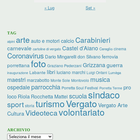
« Lug
Set »
TAG
arte
Carabinieri
calcio
auto e motori
alpini
carnevale
Castel d’Aiano
cinema
Cereglio
cartoline di vergato
Coronavirus
ferrovia
Dario Mingarelli
don Silvano
foto
Grizzana
guerra
porrettana
Graziano Pederzani
libri
Labante
luciano marchi
Luigi Ontani
Lumèga
inaugurazione
musica
maestri
marzabotto
Monte Sole
Montovolo
parrocchia
ospedale
pro
Porretta Soul Festival
Porretta Terme
sindaco
scuola
loco
Riola
Rocchetta Mattei
Vergato
turismo
sport
Vergato Arte
storia
volontariato
Videoteca
Cultura
ARCHIVIO
Archivio