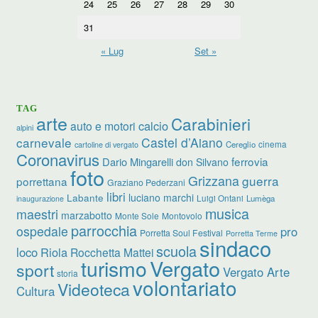
24
25
26
27
28
29
30
31
« Lug
Set »
TAG
arte
Carabinieri
calcio
auto e motori
alpini
carnevale
Castel d’Aiano
cinema
Cereglio
cartoline di vergato
Coronavirus
ferrovia
Dario Mingarelli
don Silvano
foto
Grizzana
guerra
porrettana
Graziano Pederzani
libri
luciano marchi
Labante
Luigi Ontani
Lumèga
inaugurazione
musica
maestri
marzabotto
Monte Sole
Montovolo
parrocchia
ospedale
pro
Porretta Soul Festival
Porretta Terme
sindaco
scuola
loco
Riola
Rocchetta Mattei
turismo
Vergato
sport
Vergato Arte
storia
volontariato
Videoteca
Cultura