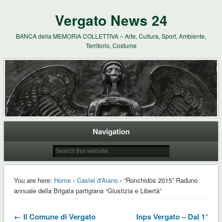
Vergato News 24
BANCA della MEMORIA COLLETTIVA – Arte, Cultura, Sport, Ambiente,
Territorio, Costume
Navigation
You are here:
Home
›
Castel d'Aiano
› “Ronchidòs 2015” Raduno
annuale della Brigata partigiana “Giustizia e Libertà”
← Il Comune di Vergato
Inps Vergato – Dal 1°