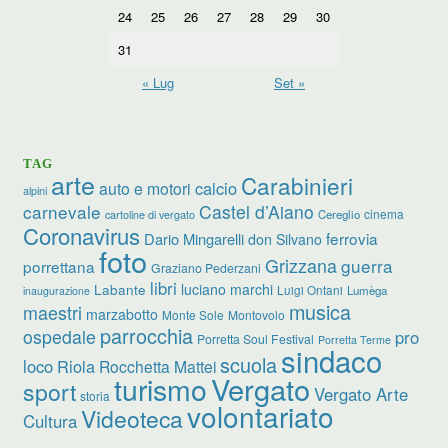
24
25
26
27
28
29
30
31
« Lug
Set »
TAG
arte
Carabinieri
calcio
auto e motori
alpini
carnevale
Castel d’Aiano
cinema
Cereglio
cartoline di vergato
Coronavirus
ferrovia
Dario Mingarelli
don Silvano
foto
Grizzana
guerra
porrettana
Graziano Pederzani
libri
luciano marchi
Labante
Luigi Ontani
Lumèga
inaugurazione
musica
maestri
marzabotto
Monte Sole
Montovolo
parrocchia
ospedale
pro
Porretta Soul Festival
Porretta Terme
sindaco
scuola
loco
Riola
Rocchetta Mattei
turismo
Vergato
sport
Vergato Arte
storia
volontariato
Videoteca
Cultura