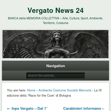
Vergato News 24
BANCA della MEMORIA COLLETTIVA – Arte, Cultura, Sport, Ambiente,
Territorio, Costume
Navigation
You are here:
Home
›
Ambiente Costume Società Memoria
› La IX
edizione della “Race for the Cure” di Bologna
← Inps Vergato – Dal 1°
Carabinieri informano –