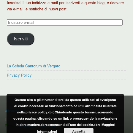
Inserisci il tuo indirizzo e-mail per iscriverti a questo blog, e ricevere
via e-mail le notifiche di nuovi post.
Indirizzo
e-
mail
Iscriviti
La Schola Cantorum di Vergato
Privacy Policy
Questo sito o gli strumenti terzi da questo utilizzati si avvalgono
PRIVACY POLICY
di cookie necessari al funzionamento ed utili alle finalità illustrate
privacy policy
nella privacy policy.<br>Chiudendo questo banner, scorrendo
questa pagina, cliccando su un link o proseguendo la navigazione
CONTATTI:
in altra maniera,<br>acconsenti all'uso dei cookie.<br>
Maggiori
Email:
info@vergatonews24.it
Accetta
informazioni