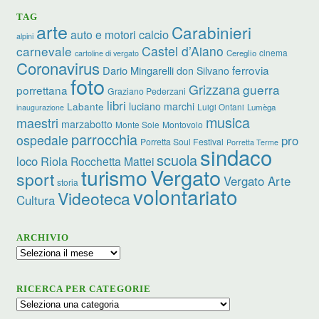
TAG
arte
Carabinieri
calcio
auto e motori
alpini
carnevale
Castel d’Aiano
cinema
Cereglio
cartoline di vergato
Coronavirus
ferrovia
Dario Mingarelli
don Silvano
foto
Grizzana
guerra
porrettana
Graziano Pederzani
libri
luciano marchi
Labante
Luigi Ontani
Lumèga
inaugurazione
musica
maestri
marzabotto
Monte Sole
Montovolo
parrocchia
ospedale
pro
Porretta Soul Festival
Porretta Terme
sindaco
scuola
loco
Riola
Rocchetta Mattei
turismo
Vergato
sport
Vergato Arte
storia
volontariato
Videoteca
Cultura
ARCHIVIO
Archivio
RICERCA PER CATEGORIE
Ricerca
per