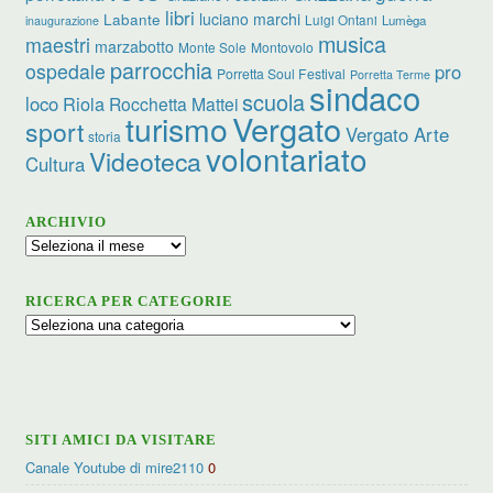
libri
luciano marchi
Labante
Luigi Ontani
Lumèga
inaugurazione
musica
maestri
marzabotto
Monte Sole
Montovolo
parrocchia
ospedale
pro
Porretta Soul Festival
Porretta Terme
sindaco
scuola
loco
Riola
Rocchetta Mattei
turismo
Vergato
sport
Vergato Arte
storia
volontariato
Videoteca
Cultura
ARCHIVIO
Archivio
RICERCA PER CATEGORIE
Ricerca
per
categorie
SITI AMICI DA VISITARE
Canale Youtube di mire2110
0