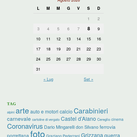
L
M
M
G
V
S
D
1
2
8
3
4
5
6
7
9
10
11
12
13
14
15
16
17
18
19
20
21
22
23
24
25
26
27
28
29
30
31
« Lug
Set »
TAG
arte
Carabinieri
calcio
auto e motori
alpini
carnevale
Castel d’Aiano
cinema
Cereglio
cartoline di vergato
Coronavirus
ferrovia
Dario Mingarelli
don Silvano
foto
Grizzana
guerra
porrettana
Graziano Pederzani