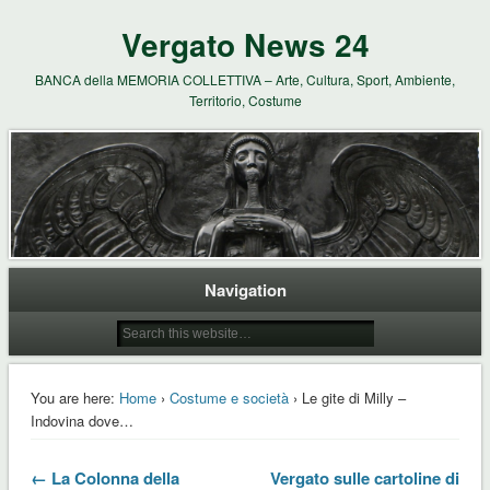
Vergato News 24
BANCA della MEMORIA COLLETTIVA – Arte, Cultura, Sport, Ambiente,
Territorio, Costume
Navigation
You are here:
Home
›
Costume e società
› Le gite di Milly –
Indovina dove…
← La Colonna della
Vergato sulle cartoline di