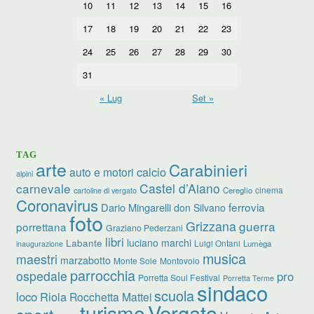
10
11
12
13
14
15
16
17
18
19
20
21
22
23
24
25
26
27
28
29
30
31
« Lug
Set »
TAG
arte
Carabinieri
calcio
auto e motori
alpini
carnevale
Castel d’Aiano
cinema
Cereglio
cartoline di vergato
Coronavirus
ferrovia
Dario Mingarelli
don Silvano
foto
Grizzana
guerra
porrettana
Graziano Pederzani
libri
luciano marchi
Labante
Luigi Ontani
Lumèga
inaugurazione
musica
maestri
marzabotto
Monte Sole
Montovolo
parrocchia
ospedale
pro
Porretta Soul Festival
Porretta Terme
sindaco
scuola
loco
Riola
Rocchetta Mattei
turismo
Vergato