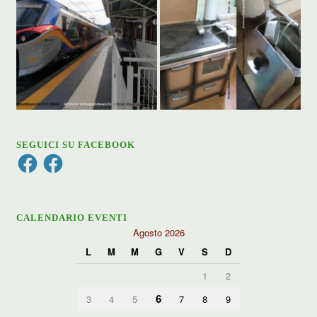
SEGUICI SU FACEBOOK
Facebook
Facebook
CALENDARIO EVENTI
Agosto 2026
L
M
M
G
V
S
D
1
2
6
3
4
5
7
8
9