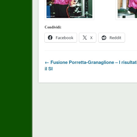
Condividi:
Facebook
X
Reddit
← Fusione Porretta-Granaglione – I risultati
il SI