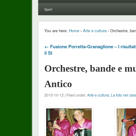
Sport
You are here:
Home
›
Arte e cultura
› Orchestre, ban
← Fusione Porretta-Granaglione – I risultati
il SI
Orchestre, bande e mu
Antico
2015-10-12 | Filed under:
Arte e cultura
,
La foto nel cas