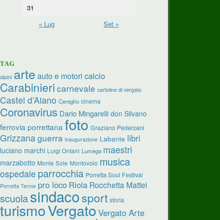
31
« Lug
Set »
TAG
arte
calcio
auto e motori
alpini
Carabinieri
carnevale
cartoline di vergato
Castel d’Aiano
cinema
Cereglio
Coronavirus
Dario Mingarelli
don Silvano
foto
ferrovia porrettana
Graziano Pederzani
Grizzana
guerra
libri
Labante
inaugurazione
maestri
luciano marchi
Luigi Ontani
Lumèga
musica
marzabotto
Monte Sole
Montovolo
parrocchia
ospedale
Porretta Soul Festival
pro loco
Riola
Rocchetta Mattei
Porretta Terme
sindaco
sport
scuola
storia
turismo
Vergato
Vergato Arte