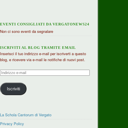
EVENTI CONSIGLIATI DA VERGATONEWS24
Non ci sono eventi da segnalare
ISCRIVITI AL BLOG TRAMITE EMAIL
Inserisci il tuo indirizzo e-mail per iscriverti a questo
blog, e ricevere via e-mail le notifiche di nuovi post.
Indirizzo
e-
mail
Iscriviti
La Schola Cantorum di Vergato
Privacy Policy