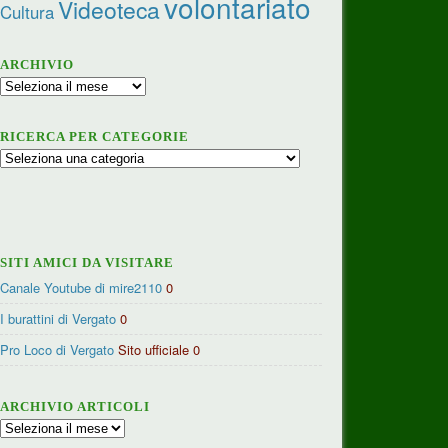
volontariato
Videoteca
Cultura
ARCHIVIO
Archivio
RICERCA PER CATEGORIE
Ricerca
per
categorie
SITI AMICI DA VISITARE
Canale Youtube di mire2110
0
I burattini di Vergato
0
Pro Loco di Vergato
Sito ufficiale 0
ARCHIVIO ARTICOLI
Archivio
articoli