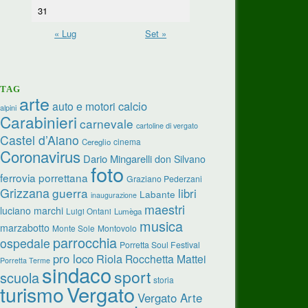
31
« Lug
Set »
TAG
arte
calcio
auto e motori
alpini
Carabinieri
carnevale
cartoline di vergato
Castel d’Aiano
cinema
Cereglio
Coronavirus
Dario Mingarelli
don Silvano
foto
ferrovia porrettana
Graziano Pederzani
Grizzana
guerra
libri
Labante
inaugurazione
maestri
luciano marchi
Luigi Ontani
Lumèga
musica
marzabotto
Monte Sole
Montovolo
parrocchia
ospedale
Porretta Soul Festival
pro loco
Riola
Rocchetta Mattei
Porretta Terme
sindaco
sport
scuola
storia
Vergato
turismo
Vergato Arte