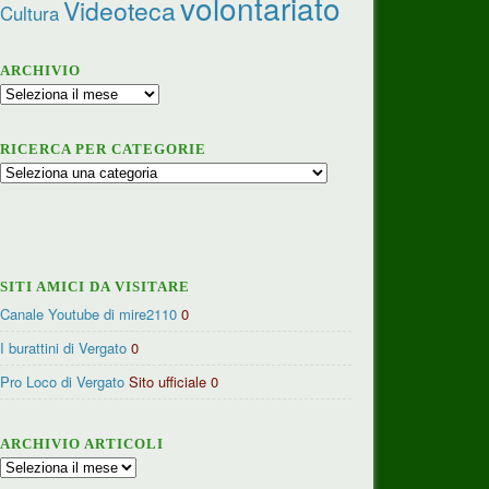
volontariato
Videoteca
Cultura
ARCHIVIO
Archivio
RICERCA PER CATEGORIE
Ricerca
per
categorie
SITI AMICI DA VISITARE
Canale Youtube di mire2110
0
I burattini di Vergato
0
Pro Loco di Vergato
Sito ufficiale 0
ARCHIVIO ARTICOLI
Archivio
articoli