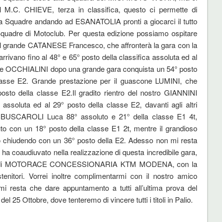
l M.C. CHIEVE, terza in classifica, questo ci permette di
ca a Squadre andando ad ESANATOLIA pronti a giocarci il tutto
a Squadre di Motoclub. Per questa edizione possiamo ospitare
l grande CATANESE Francesco, che affronterà la gara con la
no fino al 48° e 65° posto della classifica assoluta ed al
abile OCCHIALINI dopo una grande gara conquista un 54° posto
classe E2. Grande prestazione per il guascone LUMINI, che
sto della classe E2.Il gradito rientro del nostro GIANNINI
 assoluta ed al 29° posto della classe E2, davanti agli altri
ono BUSCAROLI Luca 88° assoluto e 21° della classe E1 4t,
uto con un 18° posto della classe E1 2t, mentre il grandioso
o chiudendo con un 36° posto della E2. Adesso non mi resta
i ha coaudiuvato nella realizzazione di questa incredibile gara,
 REMO di MOTORACE CONCESSIONARIA KTM MODENA, con la
tenitori. Vorrei inoltre complimentarmi con il nostro amico
i resta che dare appuntamento a tutti all’ultima prova del
tobre, dove tenteremo di vincere tutti i titoli in Palio.