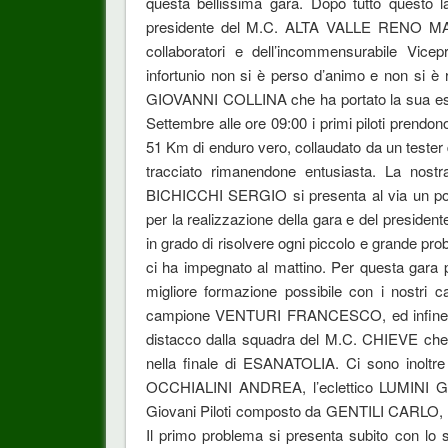
questa bellissima gara. Dopo tutto questo 
presidente del M.C. ALTA VALLE RENO MAZ
collaboratori e dell’incommensurabile Vic
infortunio non si è perso d’animo e non si è r
GIOVANNI COLLINA che ha portato la sua esper
Settembre alle ore 09:00 i primi piloti prendon
51 Km di enduro vero, collaudato da un tester
tracciato rimanendone entusiasta. La nost
BICHICCHI SERGIO si presenta al via un po’ r
per la realizzazione della gara e del presiden
in grado di risolvere ogni piccolo e grande 
ci ha impegnato al mattino. Per questa gara p
migliore formazione possibile con i nostr
campione VENTURI FRANCESCO, ed infine l’
distacco dalla squadra del M.C. CHIEVE che att
nella finale di ESANATOLIA. Ci sono inoltre
OCCHIALINI ANDREA, l’eclettico LUMINI GI
Giovani Piloti composto da GENTILI CARL
Il primo problema si presenta subito con lo