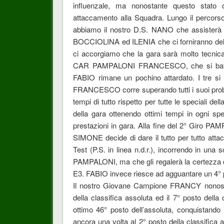
influenzale, ma nonostante questo stato 
attaccamento alla Squadra. Lungo il percorso
abbiamo il nostro D.S. NANO che assisterà tut
BOCCIOLINA ed ILENIA che ci forniranno delle 
ci accorgiamo che la gara sarà molto tecnica
CAR PAMPALONI FRANCESCO, che si batte pe
FABIO rimane un pochino attardato. I tre si sc
FRANCESCO corre superando tutti i suoi probl
tempi di tutto rispetto per tutte le speciali d
della gara ottenendo ottimi tempi in ogni spec
prestazioni in gara. Alla fine del 2° Giro P
SIMONE decide di dare il tutto per tutto attac
Test (P.S. in linea n.d.r.), incorrendo in una
PAMPALONI, ma che gli regalerà la certezza del
E3. FABIO invece riesce ad agguantare un 4° pos
Il nostro Giovane Campione FRANCY nonostant
della classifica assoluta ed il 7° posto d
ottimo 46° posto dell’assoluta, conquistando 
ancora una volta al 2° posto della classifi