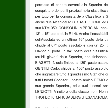
permette di essere davanti alla Squadra de
conquistare dei punti preziosi nella classifi
per tutto per la conquista della Classifica 
anche due Alfieri del M.C. CASTIGLIONE ed i
sua KTM 950. CONSOLINI e PERSIANI che arriva
13° e 15° posto della E1 4t. Anche l’inossid
dell’Assoluta ed un ottimo 16° posto della 
chiude al 67° posto assoluto e con un 25° po
Davide ci porta un 84° posto della classifica
terribili giovani della Squadra, che finisc
BIAGETTI Nicola finisce al l’89° posto assol
GENTILI Carlo, chiude al 106° posto assolut
che ringraziare tutto il grandissimo Staff che c
tutti i nostri Sponsor il nostro amico
sua grande Squadra., ed a tutti i nostri sos
LENZOTTI Vincitore della classe Iron. Non m
TROFEO KTM-HUSABERG di ESANATOLIA del 25 Ot