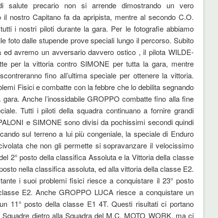
di salute precario non si arrende dimostrando un vero
 il nostro Capitano fa da apripista, mentre al secondo C.O.
ti i nostri piloti durante la gara. Per le fotografie abbiamo
foto dalle stupende prove speciali lungo il percorso. Subito
 ed avremo un avversario davvero ostico , il pilota WILDE-
r la vittoria contro SIMONE per tutta la gara, mentre
ontreranno fino all’ultima speciale per ottenere la vittoria.
emi Fisici e combatte con la febbre che lo debilita segnando
ella gara. Anche l’inossidabile GROPPO combatte fino alla fine
iale. Tutti i piloti della squadra continuano a fornire grandi
AMPALONI e SIMONE sono divisi da pochissimi secondi quindi
cando sul terreno a lui più congeniale, la speciale di Enduro
 scivolata che non gli permette si sopravanzare il velocissimo
 2° posto della classifica Assoluta e la Vittoria della classe
to nella classifica assoluta, ed alla vittoria della classe E2.
e i suoi problemi fisici riesce a conquistare il 23° posto
ella classe E2. Anche GROPPO LUCA riesce a conquistare un
un 11° posto della classe E1 4T. Questi risultati ci portano
ca a Squadre dietro alla Squadra del M.C. MOTO WORK, ma ci