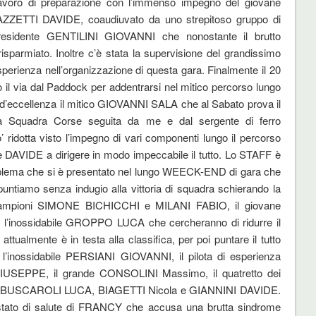
lavoro di preparazione con l’immenso impegno del giovane
ZETTI DAVIDE, coaudiuvato da uno strepitoso gruppo di
epresidente GENTILINI GIOVANNI che nonostante il brutto
isparmiato. Inoltre c’è stata la supervisione del grandissimo
ienza nell’organizzazione di questa gara. Finalmente il 20
o il via dal Paddock per addentrarsi nel mitico percorso lungo
 d’eccellenza il mitico GIOVANNI SALA che al Sabato prova il
ra Squadra Corse seguita da me e dal sergente di ferro
idotta visto l’impegno di vari componenti lungo il percorso
te DAVIDE a dirigere in modo impeccabile il tutto. Lo STAFF è
problema che si è presentato nel lungo WEECK-END di gara che
untiamo senza indugio alla vittoria di squadra schierando la
i campioni SIMONE BICHICCHI e MILANI FABIO, il giovane
inossidabile GROPPO LUCA che cercheranno di ridurre il
ualmente è in testa alla classifica, per poi puntare il tutto
 l’inossidabile PERSIANI GIOVANNI, il pilota di esperienza
USEPPE, il grande CONSOLINI Massimo, il quatretto dei
O, BUSCAROLI LUCA, BIAGETTI Nicola e GIANNINI DAVIDE.
 stato di salute di FRANCY che accusa una brutta sindrome