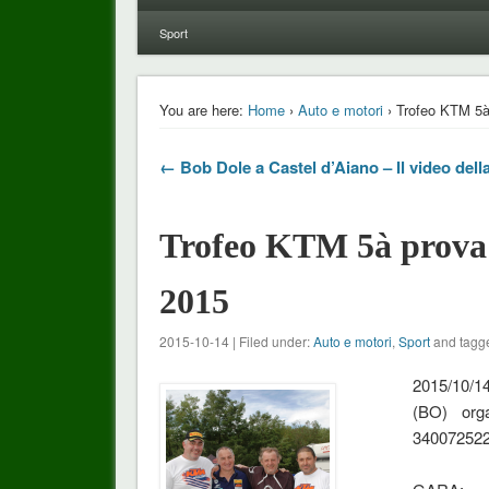
Sport
You are here:
Home
›
Auto e motori
› Trofeo KTM 5à
← Bob Dole a Castel d’Aiano – Il video della
Trofeo KTM 5à prova 
2015
2015-10-14 | Filed under:
Auto e motori
,
Sport
and tagge
2015/10/14
(BO) org
340072522