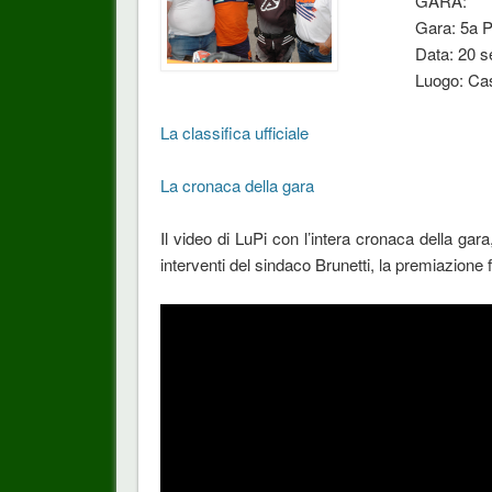
GARA:
Gara: 5a P
Data: 20 s
Luogo: Cas
La classifica ufficiale
La cronaca della gara
Il video di LuPi con l’intera cronaca della gar
interventi del sindaco Brunetti, la premiazione 