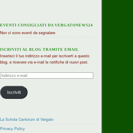
EVENTI CONSIGLIATI DA VERGATONEWS24
Non ci sono eventi da segnalare
ISCRIVITI AL BLOG TRAMITE EMAIL
Inserisci il tuo indirizzo e-mail per iscriverti a questo
blog, e ricevere via e-mail le notifiche di nuovi post.
Indirizzo
e-
mail
Iscriviti
La Schola Cantorum di Vergato
Privacy Policy