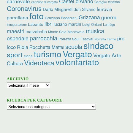
carnevale
Castel d’Aiano
cinema
Cereglio
cartoline di vergato
Coronavirus
ferrovia
Dario Mingarelli
don Silvano
foto
Grizzana
guerra
porrettana
Graziano Pederzani
libri
luciano marchi
Labante
Luigi Ontani
Lumèga
inaugurazione
musica
maestri
marzabotto
Monte Sole
Montovolo
parrocchia
ospedale
pro
Porretta Soul Festival
Porretta Terme
sindaco
scuola
loco
Riola
Rocchetta Mattei
turismo
Vergato
sport
Vergato Arte
storia
volontariato
Videoteca
Cultura
ARCHIVIO
Archivio
RICERCA PER CATEGORIE
Ricerca
per
categorie