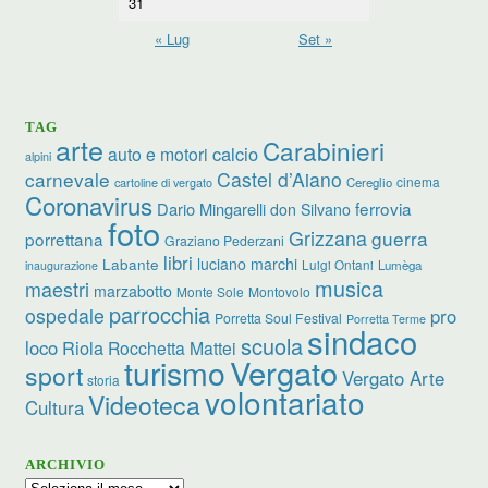
31
« Lug
Set »
TAG
arte
Carabinieri
calcio
auto e motori
alpini
carnevale
Castel d’Aiano
cinema
Cereglio
cartoline di vergato
Coronavirus
ferrovia
Dario Mingarelli
don Silvano
foto
Grizzana
guerra
porrettana
Graziano Pederzani
libri
Labante
luciano marchi
Luigi Ontani
Lumèga
inaugurazione
musica
maestri
marzabotto
Monte Sole
Montovolo
parrocchia
ospedale
pro
Porretta Soul Festival
Porretta Terme
sindaco
scuola
loco
Riola
Rocchetta Mattei
Vergato
turismo
sport
Vergato Arte
storia
volontariato
Videoteca
Cultura
ARCHIVIO
Archivio