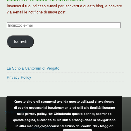
Inserisci il tuo indirizzo e-mail per iscriverti a questo blog, e ricevere
via e-mail le notifiche di nuovi post.
Indirizzo
e-
mail
Iscriviti
La Schola Cantorum di Vergato
Privacy Policy
Questo sito o gli strumenti terzi da questo utilizzati si avvalgono
PRIVACY POLICY
di cookie necessari al funzionamento ed utili alle finalità illustrate
privacy policy
nella privacy policy.<br>Chiudendo questo banner, scorrendo
questa pagina, cliccando su un link o proseguendo la navigazione
CONTATTI:
in altra maniera,<br>acconsenti all'uso dei cookie.<br>
Maggiori
Email:
info@vergatonews24.it