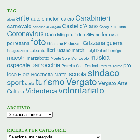
TAG
arte
Carabinieri
calcio
auto e motori
alpini
carnevale
Castel d’Aiano
cinema
Cereglio
cartoline di vergato
Coronavirus
ferrovia
Dario Mingarelli
don Silvano
foto
Grizzana
guerra
porrettana
Graziano Pederzani
libri
luciano marchi
Labante
Luigi Ontani
Lumèga
inaugurazione
musica
maestri
marzabotto
Monte Sole
Montovolo
parrocchia
ospedale
pro
Porretta Soul Festival
Porretta Terme
sindaco
scuola
loco
Riola
Rocchetta Mattei
turismo
Vergato
sport
Vergato Arte
storia
volontariato
Videoteca
Cultura
ARCHIVIO
Archivio
RICERCA PER CATEGORIE
Ricerca