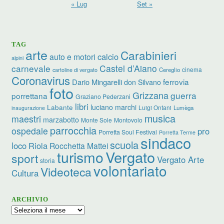
« Lug
Set »
TAG
arte
Carabinieri
calcio
auto e motori
alpini
carnevale
Castel d’Aiano
cinema
Cereglio
cartoline di vergato
Coronavirus
ferrovia
Dario Mingarelli
don Silvano
foto
Grizzana
guerra
porrettana
Graziano Pederzani
libri
luciano marchi
Labante
Luigi Ontani
Lumèga
inaugurazione
musica
maestri
marzabotto
Monte Sole
Montovolo
parrocchia
ospedale
pro
Porretta Soul Festival
Porretta Terme
sindaco
scuola
loco
Riola
Rocchetta Mattei
turismo
Vergato
sport
Vergato Arte
storia
volontariato
Videoteca
Cultura
ARCHIVIO
Archivio