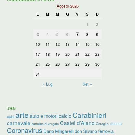
Agosto 2026
L
M
M
G
V
S
D
1
2
7
3
4
5
6
8
9
10
11
12
13
14
15
16
17
18
19
20
21
22
23
24
25
26
27
28
29
30
31
« Lug
Set »
TAG
arte
Carabinieri
calcio
auto e motori
alpini
carnevale
Castel d’Aiano
cinema
Cereglio
cartoline di vergato
Coronavirus
ferrovia
Dario Mingarelli
don Silvano