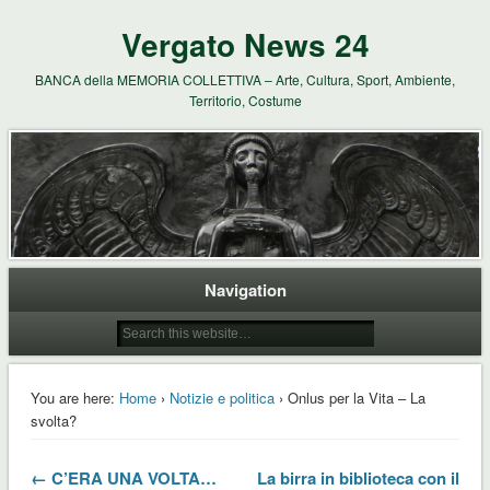
Vergato News 24
BANCA della MEMORIA COLLETTIVA – Arte, Cultura, Sport, Ambiente,
Territorio, Costume
Navigation
You are here:
Home
›
Notizie e politica
› Onlus per la Vita – La
svolta?
← C’ERA UNA VOLTA…
La birra in biblioteca con il