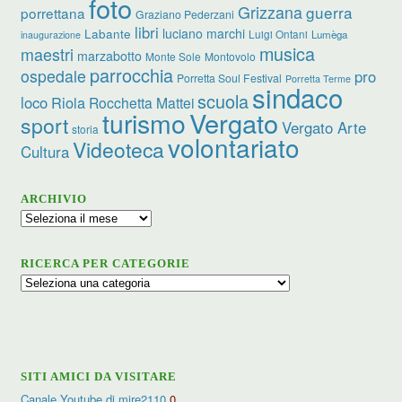
foto
Grizzana
guerra
porrettana
Graziano Pederzani
libri
luciano marchi
Labante
Luigi Ontani
Lumèga
inaugurazione
musica
maestri
marzabotto
Monte Sole
Montovolo
parrocchia
ospedale
pro
Porretta Soul Festival
Porretta Terme
sindaco
scuola
loco
Riola
Rocchetta Mattei
turismo
Vergato
sport
Vergato Arte
storia
volontariato
Videoteca
Cultura
ARCHIVIO
Archivio
RICERCA PER CATEGORIE
Ricerca
per
categorie
SITI AMICI DA VISITARE
Canale Youtube di mire2110
0