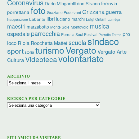
Coronavirus
ferrovia
Dario Mingarelli
don Silvano
foto
Grizzana
guerra
porrettana
Graziano Pederzani
libri
Labante
luciano marchi
Luigi Ontani
Lumèga
inaugurazione
musica
maestri
marzabotto
Monte Sole
Montovolo
parrocchia
ospedale
pro
Porretta Soul Festival
Porretta Terme
sindaco
scuola
loco
Riola
Rocchetta Mattei
Vergato
turismo
sport
Vergato Arte
storia
volontariato
Videoteca
Cultura
ARCHIVIO
Archivio
RICERCA PER CATEGORIE
Ricerca
per
categorie
SITI AMICI DA VISITARE