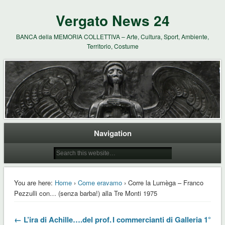
Vergato News 24
BANCA della MEMORIA COLLETTIVA – Arte, Cultura, Sport, Ambiente,
Territorio, Costume
Navigation
You are here:
Home
›
Come eravamo
› Corre la Lumèga – Franco
Pezzulli con… (senza barba!) alla Tre Monti 1975
← L’ira di Achille….del prof.
I commercianti di Galleria 1°