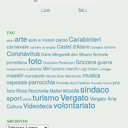
31
« Lug
Set »
TAG
arte
Carabinieri
calcio
auto e motori
alpini
carnevale
Castel d’Aiano
cinema
Cereglio
cartoline di vergato
Coronavirus
ferrovia
Dario Mingarelli
don Silvano
foto
Grizzana
guerra
porrettana
Graziano Pederzani
libri
luciano marchi
Labante
Luigi Ontani
Lumèga
inaugurazione
musica
maestri
marzabotto
Monte Sole
Montovolo
parrocchia
ospedale
pro
Porretta Soul Festival
Porretta Terme
sindaco
scuola
loco
Riola
Rocchetta Mattei
turismo
Vergato
sport
Vergato Arte
storia
volontariato
Videoteca
Cultura
ARCHIVIO
Archivio