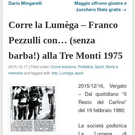
Dario Mingarelli
Maggio offrono giostre e
zucchero filato gratis →
Corre la Lumèga – Franco
Pezzulli con… (senza
barba!) alla Tre Monti 1975
2015-12-17 | Filed under:
Come eravamo
,
Podistica
,
Sport
,
Storia e
memoria
and tagged with:
foto
,
Lumèga
,
sport
2015/12/16, Vergato
– Dal quotidiano “Il
Resto del Carlino”
del 19 febbraio 1980;
La società podistica
La Lumega di