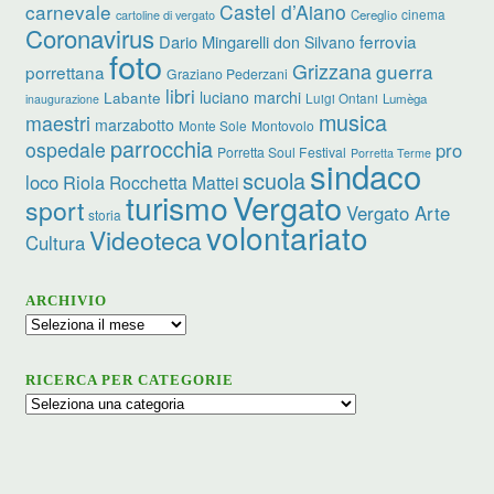
carnevale
Castel d’Aiano
cinema
Cereglio
cartoline di vergato
Coronavirus
ferrovia
Dario Mingarelli
don Silvano
foto
Grizzana
guerra
porrettana
Graziano Pederzani
libri
luciano marchi
Labante
Luigi Ontani
Lumèga
inaugurazione
musica
maestri
marzabotto
Monte Sole
Montovolo
parrocchia
ospedale
pro
Porretta Soul Festival
Porretta Terme
sindaco
scuola
loco
Riola
Rocchetta Mattei
turismo
Vergato
sport
Vergato Arte
storia
volontariato
Videoteca
Cultura
ARCHIVIO
Archivio
RICERCA PER CATEGORIE
Ricerca
per
categorie