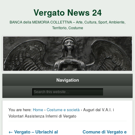
Vergato News 24
BANCA della MEMORIA COLLETTIVA – Arte, Cultura, Sport, Ambiente,
Territorio, Costume
Navigation
You are here:
Home
›
Costume e società
› Auguri dal V.A.I. i
Volontari Assistenza Infermi di Vergato
← Vergato – Ubriachi al
Comune di Vergato e