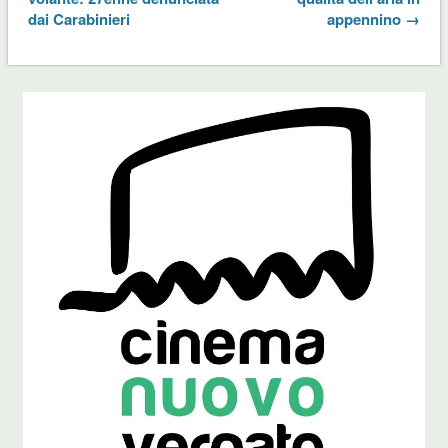
dai Carabinieri
appennino →