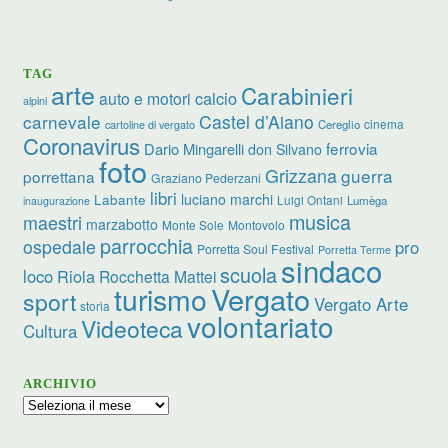
TAG
arte
Carabinieri
calcio
auto e motori
alpini
carnevale
Castel d’Aiano
cinema
Cereglio
cartoline di vergato
Coronavirus
ferrovia
Dario Mingarelli
don Silvano
foto
Grizzana
guerra
porrettana
Graziano Pederzani
libri
luciano marchi
Labante
Luigi Ontani
Lumèga
inaugurazione
musica
maestri
marzabotto
Monte Sole
Montovolo
parrocchia
ospedale
pro
Porretta Soul Festival
Porretta Terme
sindaco
scuola
loco
Riola
Rocchetta Mattei
turismo
Vergato
sport
Vergato Arte
storia
volontariato
Videoteca
Cultura
ARCHIVIO
Archivio