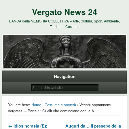
Vergato News 24
BANCA della MEMORIA COLLETTIVA – Arte, Cultura, Sport, Ambiente,
Territorio, Costume
Navigation
You are here:
Home
›
Costume e società
› Vecchi soprannomi
vergatesi – Parte 1° Quelli che cominciano con la A
← Idiosincrasia (Ez
Auguri da… il presepe della