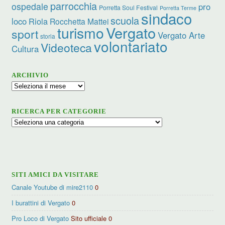
parrocchia
ospedale
pro
Porretta Soul Festival
Porretta Terme
sindaco
scuola
loco
Riola
Rocchetta Mattei
turismo
Vergato
sport
Vergato Arte
storia
volontariato
Videoteca
Cultura
ARCHIVIO
Archivio
RICERCA PER CATEGORIE
Ricerca
per
categorie
SITI AMICI DA VISITARE
Canale Youtube di mire2110
0
I burattini di Vergato
0
Pro Loco di Vergato
Sito ufficiale 0