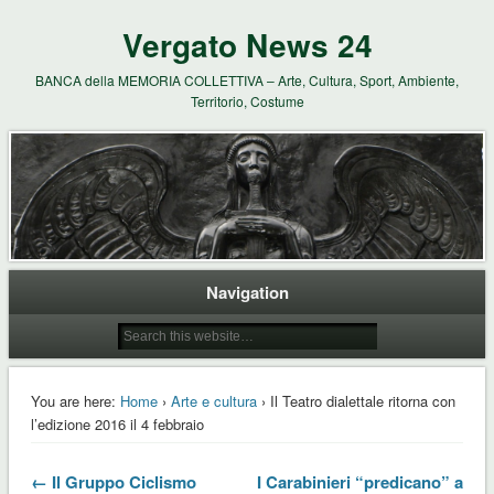
Vergato News 24
BANCA della MEMORIA COLLETTIVA – Arte, Cultura, Sport, Ambiente,
Territorio, Costume
Navigation
You are here:
Home
›
Arte e cultura
› Il Teatro dialettale ritorna con
l’edizione 2016 il 4 febbraio
← Il Gruppo Ciclismo
I Carabinieri “predicano” a