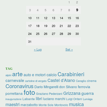
1
2
9
3
4
5
6
7
8
10
11
12
13
14
15
16
17
18
19
20
21
22
23
24
25
26
27
28
29
30
31
« Lug
Set »
TAG
arte
Carabinieri
calcio
auto e motori
alpini
carnevale
Castel d’Aiano
cinema
Cereglio
cartoline di vergato
Coronavirus
ferrovia
Dario Mingarelli
don Silvano
foto
Grizzana
guerra
porrettana
Graziano Pederzani
libri
luciano marchi
Labante
Luigi Ontani
Lumèga
inaugurazione
musica
maestri
marzabotto
Monte Sole
Montovolo