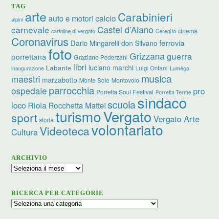
TAG
arte
Carabinieri
calcio
auto e motori
alpini
carnevale
Castel d’Aiano
cinema
Cereglio
cartoline di vergato
Coronavirus
ferrovia
Dario Mingarelli
don Silvano
foto
Grizzana
guerra
porrettana
Graziano Pederzani
libri
luciano marchi
Labante
Luigi Ontani
Lumèga
inaugurazione
musica
maestri
marzabotto
Monte Sole
Montovolo
parrocchia
ospedale
pro
Porretta Soul Festival
Porretta Terme
sindaco
scuola
loco
Riola
Rocchetta Mattei
turismo
Vergato
sport
Vergato Arte
storia
volontariato
Videoteca
Cultura
ARCHIVIO
Archivio
RICERCA PER CATEGORIE
Ricerca
per