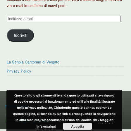
via e-mail le notifiche di nuovi post.
Indirizzo
e-
mail
Iscriviti
La Schola Cantorum di Vergato
Privacy Policy
Questo sito o gli strumenti terzi da questo utilizzati si avvalgono
PRIVACY POLICY
di cookie necessari al funzionamento ed utili alle finalità illustrate
privacy policy
nella privacy policy.<br>Chiudendo questo banner, scorrendo
questa pagina, cliccando su un link o proseguendo la navigazione
CONTATTI:
in altra maniera,<br>acconsenti all'uso dei cookie.<br>
Maggiori
Email:
info@vergatonews24.it
Accetta
informazioni