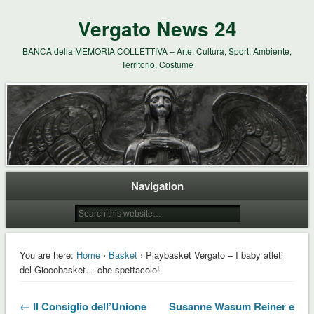
Vergato News 24
BANCA della MEMORIA COLLETTIVA – Arte, Cultura, Sport, Ambiente,
Territorio, Costume
Navigation
You are here:
Home
›
Basket
› Playbasket Vergato – I baby atleti
del Giocobasket… che spettacolo!
← Il Consiglio dell’Unione
Susanne Wasum Reiner e