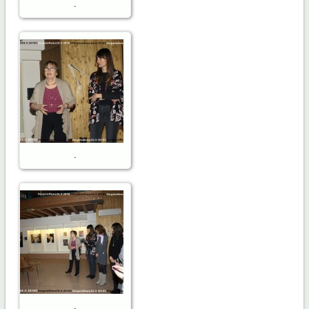
.
.
.