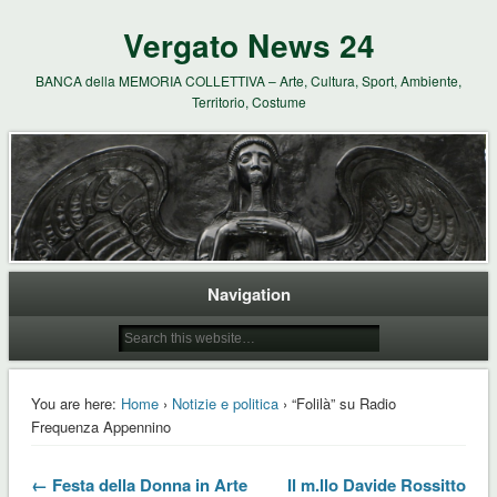
Vergato News 24
BANCA della MEMORIA COLLETTIVA – Arte, Cultura, Sport, Ambiente,
Territorio, Costume
Navigation
You are here:
Home
›
Notizie e politica
› “Folilà” su Radio
Frequenza Appennino
← Festa della Donna in Arte
Il m.llo Davide Rossitto