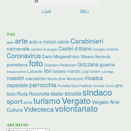
31
« Lug
Set »
TAG
arte
Carabinieri
calcio
auto e motori
alpini
carnevale
Castel d’Aiano
cinema
Cereglio
cartoline di vergato
Coronavirus
ferrovia
Dario Mingarelli
don Silvano
foto
Grizzana
guerra
porrettana
Graziano Pederzani
libri
Labante
luciano marchi
Luigi Ontani
Lumèga
inaugurazione
musica
maestri
marzabotto
Monte Sole
Montovolo
parrocchia
ospedale
pro
Porretta Soul Festival
Porretta Terme
sindaco
scuola
loco
Riola
Rocchetta Mattei
Vergato
turismo
sport
Vergato Arte
storia
volontariato
Videoteca
Cultura
ARCHIVIO
Archivio