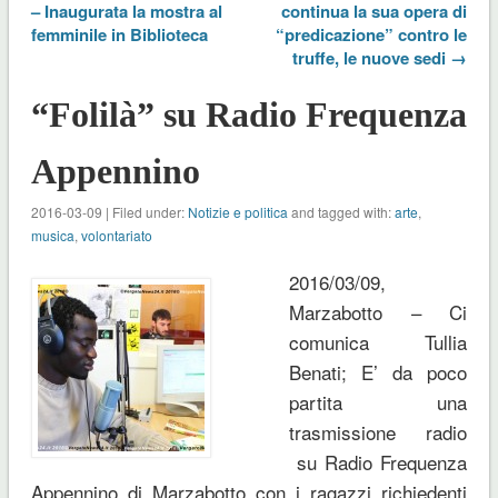
– Inaugurata la mostra al
continua la sua opera di
femminile in Biblioteca
“predicazione” contro le
truffe, le nuove sedi →
“Folilà” su Radio Frequenza
Appennino
2016-03-09 | Filed under:
Notizie e politica
and tagged with:
arte
,
musica
,
volontariato
2016/03/09,
Marzabotto – Ci
comunica Tullia
Benati; E’ da poco
partita una
trasmissione radio
su Radio Frequenza
Appennino di Marzabotto con i ragazzi richiedenti