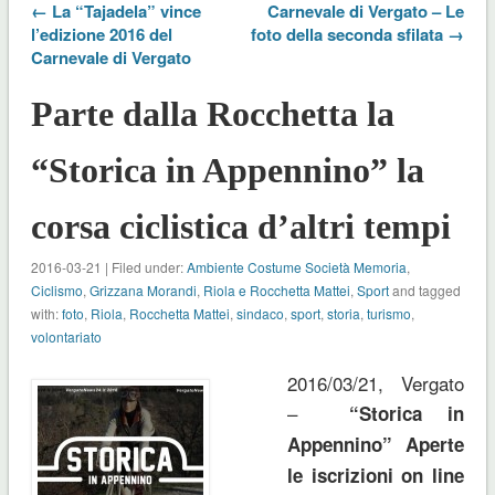
← La “Tajadela” vince
Carnevale di Vergato – Le
l’edizione 2016 del
foto della seconda sfilata →
Carnevale di Vergato
Parte dalla Rocchetta la
“Storica in Appennino” la
corsa ciclistica d’altri tempi
2016-03-21 | Filed under:
Ambiente Costume Società Memoria
,
Ciclismo
,
Grizzana Morandi
,
Riola e Rocchetta Mattei
,
Sport
and tagged
with:
foto
,
Riola
,
Rocchetta Mattei
,
sindaco
,
sport
,
storia
,
turismo
,
volontariato
2016/03/21, Vergato
–
“Storica in
Appennino”
Aperte
le iscrizioni on line