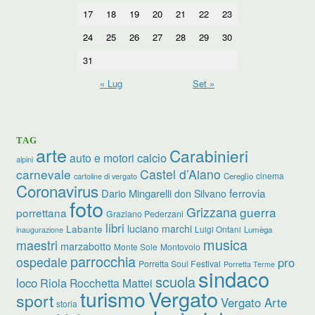
17
18
19
20
21
22
23
24
25
26
27
28
29
30
31
« Lug
Set »
TAG
arte
Carabinieri
calcio
auto e motori
alpini
carnevale
Castel d’Aiano
cinema
Cereglio
cartoline di vergato
Coronavirus
ferrovia
Dario Mingarelli
don Silvano
foto
Grizzana
guerra
porrettana
Graziano Pederzani
libri
Labante
luciano marchi
Luigi Ontani
Lumèga
inaugurazione
musica
maestri
marzabotto
Monte Sole
Montovolo
parrocchia
ospedale
pro
Porretta Soul Festival
Porretta Terme
sindaco
scuola
loco
Riola
Rocchetta Mattei
Vergato
turismo
sport
Vergato Arte
storia