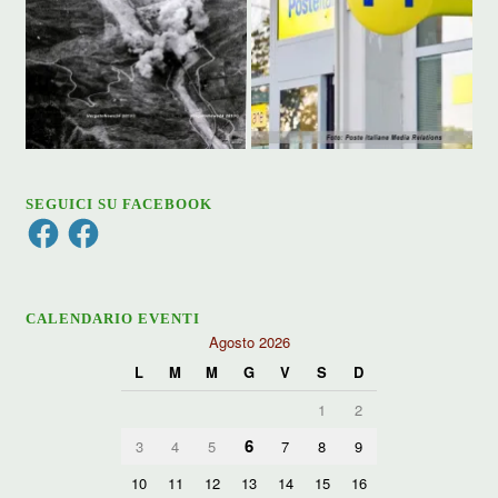
SEGUICI SU FACEBOOK
Facebook
Facebook
CALENDARIO EVENTI
Agosto 2026
L
M
M
G
V
S
D
1
2
6
3
4
5
7
8
9
10
11
12
13
14
15
16