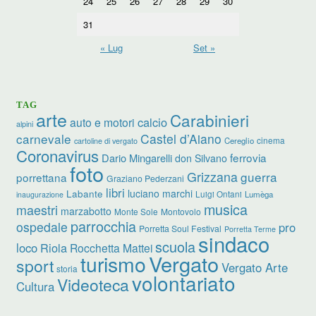
24
25
26
27
28
29
30
31
« Lug
Set »
TAG
arte
Carabinieri
calcio
auto e motori
alpini
carnevale
Castel d’Aiano
cinema
Cereglio
cartoline di vergato
Coronavirus
ferrovia
Dario Mingarelli
don Silvano
foto
Grizzana
guerra
porrettana
Graziano Pederzani
libri
luciano marchi
Labante
Luigi Ontani
Lumèga
inaugurazione
musica
maestri
marzabotto
Monte Sole
Montovolo
parrocchia
ospedale
pro
Porretta Soul Festival
Porretta Terme
sindaco
scuola
loco
Riola
Rocchetta Mattei
turismo
Vergato
sport
Vergato Arte
storia
volontariato
Videoteca
Cultura