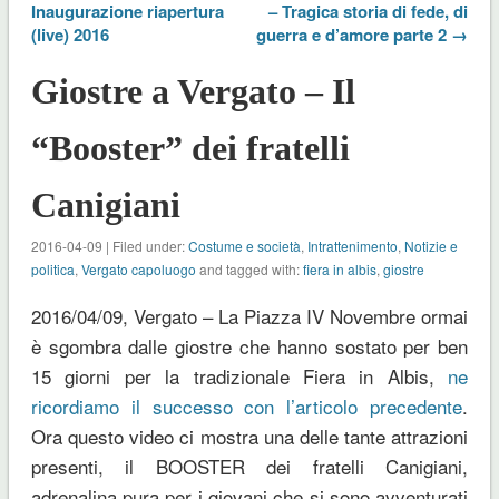
Inaugurazione riapertura
– Tragica storia di fede, di
(live) 2016
guerra e d’amore parte 2 →
Giostre a Vergato – Il
“Booster” dei fratelli
Canigiani
2016-04-09 | Filed under:
Costume e società
,
Intrattenimento
,
Notizie e
politica
,
Vergato capoluogo
and tagged with:
fiera in albis
,
giostre
2016/04/09, Vergato – La Piazza IV Novembre ormai
è sgombra dalle giostre che hanno sostato per ben
15 giorni per la tradizionale Fiera in Albis,
ne
ricordiamo il successo con l’articolo precedente
.
Ora questo video ci mostra una delle tante attrazioni
presenti, il BOOSTER dei fratelli Canigiani,
adrenalina pura per i giovani che si sono avventurati