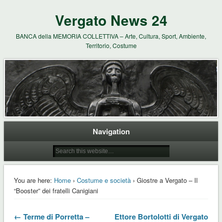
Vergato News 24
BANCA della MEMORIA COLLETTIVA – Arte, Cultura, Sport, Ambiente,
Territorio, Costume
Navigation
You are here:
Home
›
Costume e società
› Giostre a Vergato – Il
“Booster” dei fratelli Canigiani
← Terme di Porretta –
Ettore Bortolotti di Vergato