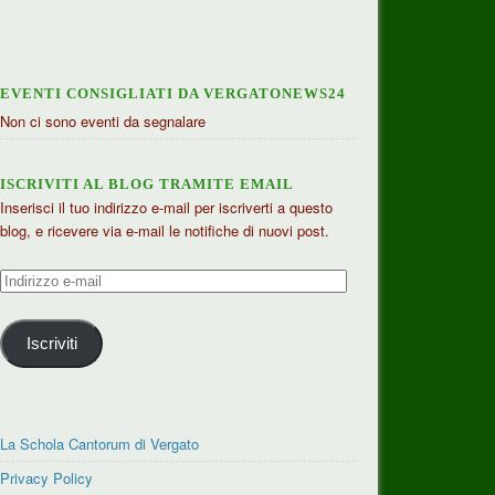
EVENTI CONSIGLIATI DA VERGATONEWS24
Non ci sono eventi da segnalare
ISCRIVITI AL BLOG TRAMITE EMAIL
Inserisci il tuo indirizzo e-mail per iscriverti a questo
blog, e ricevere via e-mail le notifiche di nuovi post.
Indirizzo
e-
mail
Iscriviti
La Schola Cantorum di Vergato
Privacy Policy