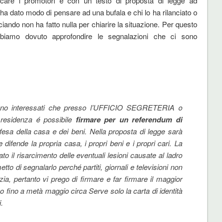
icare i promotori e con un testo di proposta di legge ad
a dato modo di pensare ad una bufala e chi lo ha rilanciato o
nciando non ha fatto nulla per chiarire la situazione. Per questo
biamo dovuto approfondire le segnalazioni che ci sono
iano interessati che presso l’UFFICIO SEGRETERIA o
esidenza é possibile
firmare per un referendum di
ifesa della casa e dei beni. Nella proposta di legge sarà
 difende la propria casa, i propri beni e i propri cari. La
o il risarcimento delle eventuali lesioni causate al ladro
tto di segnalarlo perché partiti, giornali e televisioni non
a, pertanto vi prego di firmare e far firmare il maggior
 fino a metà maggio circa Serve solo la carta di identità
.