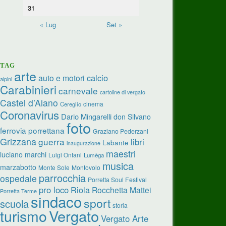
31
« Lug
Set »
TAG
arte
calcio
auto e motori
alpini
Carabinieri
carnevale
cartoline di vergato
Castel d’Aiano
cinema
Cereglio
Coronavirus
Dario Mingarelli
don Silvano
foto
ferrovia porrettana
Graziano Pederzani
Grizzana
guerra
libri
Labante
inaugurazione
maestri
luciano marchi
Luigi Ontani
Lumèga
musica
marzabotto
Monte Sole
Montovolo
parrocchia
ospedale
Porretta Soul Festival
pro loco
Riola
Rocchetta Mattei
Porretta Terme
sindaco
sport
scuola
storia
turismo
Vergato
Vergato Arte