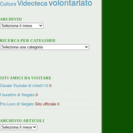
volontariato
Videoteca
Cultura
ARCHIVIO
Archivio
RICERCA PER CATEGORIE
Ricerca
per
categorie
SITI AMICI DA VISITARE
Canale Youtube di mire2110
0
I burattini di Vergato
0
Pro Loco di Vergato
Sito ufficiale 0
ARCHIVIO ARTICOLI
Archivio
articoli