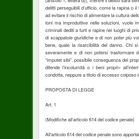
(articolo 1, lettera d)), mentre il delitto sarà 
delitti perseguibili d’ufficio, come la rapina o i
ad evitare il rischio di alimentare la cultura del
toni ma improduttive nelle soluzioni, vuole in
criminali dediti a furti e rapine nei luoghi di p
di scappatoie giuridiche e di non poter più vo
bene, quale la risarcibilità del danno. Chi s
severamente e di non potersi trasformare da
“imputet sibi”. possibile conseguenza del propri
difende l’incolumità o i beni propri» all’int
condotta, neppure a titolo di eccesso colposo in
PROPOSTA DI LEGGE
Art. 1
(Modifiche all’articolo 614 del codice penale)
All‘articolo 614 del codice penale sono apporta