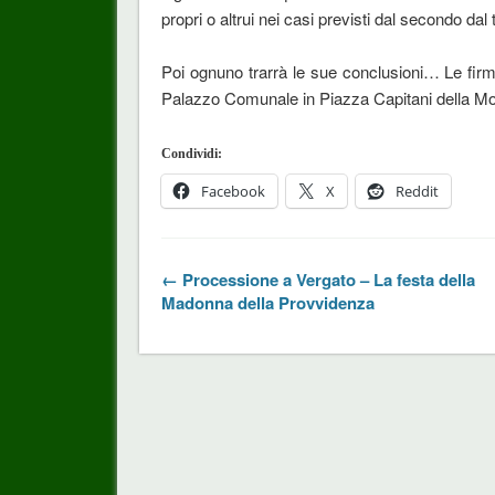
propri o altrui nei casi previsti dal secondo dal
Poi ognuno trarrà le sue conclusioni… Le firm
Palazzo Comunale in Piazza Capitani della M
Condividi:
Facebook
X
Reddit
← Processione a Vergato – La festa della
Madonna della Provvidenza