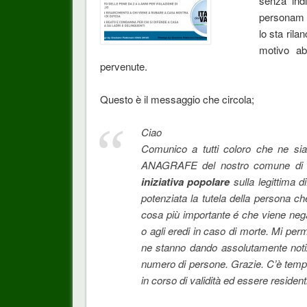
senza ind
personam h
lo sta rila
motivo ab
pervenute.
Questo è il messaggio che circola;
Ciao
Comunico a tutti coloro che ne s
ANAGRAFE del nostro comune di r
iniziativa popolare
sulla legittima d
potenziata la tutela della persona che
cosa più importante é che viene negat
o agli eredi in caso di morte. Mi perme
ne stanno dando assolutamente notizi
numero di persone. Grazie. C’è tempo
in corso di validità ed essere residenti