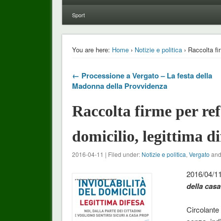
Sport
You are here:
Home
›
Notizie e politica
› Raccolta fir
← Processione a Vergato – La festa della
Madonna della Provvidenza
Raccolta firme per ref
domicilio, legittima di
2016-04-11 | Filed under:
Notizie e politica
,
Vergato
and
2016/04/11
della casa 
Circolante