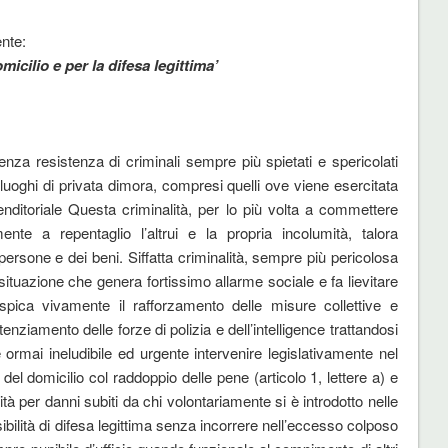
ente:
icilio e per la difesa legittima’
nza resistenza di criminali sempre più spietati e spericolati
ri luoghi di privata dimora, compresi quelli ove viene esercitata
enditoriale Questa criminalità, per lo più volta a commettere
ente a repentaglio l’altrui e la propria incolumità, talora
persone e dei beni. Siffatta criminalità, sempre più pericolosa
ituazione che genera fortissimo allarme sociale e fa lievitare
spica vivamente il rafforzamento delle misure collettive e
tenziamento delle forze di polizia e dell’intelligence trattandosi
 ormai ineludibile ed urgente intervenire legislativamente nel
el domicilio col raddoppio delle pene (articolo 1, lettere a) e
tà per danni subiti da chi volontariamente si è introdotto nelle
ibilità di difesa legittima senza incorrere nell’eccesso colposo