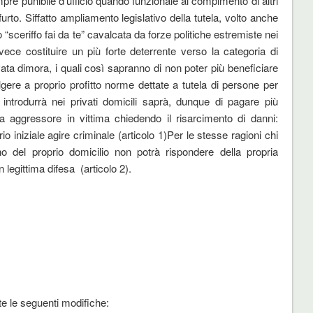
sempre punibile d’ufficio quando funzionale al compimento di altri
l furto. Siffatto ampliamento legislativo della tutela, volto anche
lo “sceriffo fai da te” cavalcata da forze politiche estremiste nei
vece costituire un più forte deterrente verso la categoria di
rivata dimora, i quali così sapranno di non poter più beneficiare
lgere a proprio profitto norme dettate a tutela di persone per
i introdurrà nei privati domicili saprà, dunque di pagare più
 aggressore in vittima chiedendo il risarcimento di danni:
o iniziale agire criminale (articolo 1)Per le stesse ragioni chi
erno del proprio domicilio non potrà rispondere della propria
 legittima difesa (articolo 2).
te le seguenti modifiche: