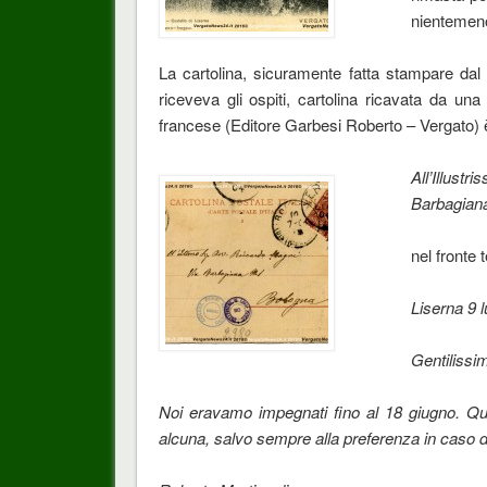
nientemeno
La cartolina, sicuramente fatta stampare dal M
riceveva gli ospiti, cartolina ricavata da un
francese (Editore Garbesi Roberto – Vergato) è
All’Illus
Barbagian
nel fronte 
Liserna 9 l
Gentilissi
Noi eravamo impegnati fino al 18 giugno. Qui
alcuna, salvo sempre alla preferenza in caso