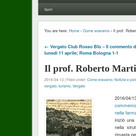
Sport
You are here:
Home
›
Come eravamo
› Il prof. Robe
← Vergato Club Rosso Blù – Il commento d
lunedì 11 aprile; Roma Bologna 1-1
Il prof. Roberto Marti
2016-04-13 | Filed under:
Come eravamo
,
Notizie e poli
vergato
,
turismo
,
Vergato
2016/04
commemorat
nella farm
iniziò una
nella str
rimasta per