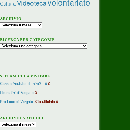
volontariato
Videoteca
Cultura
ARCHIVIO
Archivio
RICERCA PER CATEGORIE
Ricerca
per
categorie
SITI AMICI DA VISITARE
Canale Youtube di mire2110
0
I burattini di Vergato
0
Pro Loco di Vergato
Sito ufficiale 0
ARCHIVIO ARTICOLI
Archivio
articoli