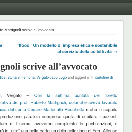
rto Martignoli scrive all’avvocato
el
“Ifood” Un modello di impresa etica e sostenibile
al servizio della collettività →
gnoli scrive all’avvocato
tica
,
Storia e memoria
,
Vergato capoluogo
and tagged with:
cartoline di
/13, Vergato –
Con la settima puntata del libretto
ivo del prof. Roberto Martignoli, colui che aveva lavorato
acia del conte Cesare Mattei alla Rocchetta
e che in seguito
 produzione parallela compreso quella di ospitare i pazienti
uttura di Liserna, avevamo completato le pubblicazioni, è
ò in “giro” una bella cartolina della collezione di Ferri Alfonso