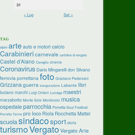
31
« Lug
Set »
TAG
arte
calcio
auto e motori
alpini
Carabinieri
carnevale
cartoline di vergato
Castel d’Aiano
cinema
Cereglio
Coronavirus
Dario Mingarelli
don Silvano
foto
ferrovia porrettana
Graziano Pederzani
Grizzana
guerra
libri
Labante
inaugurazione
maestri
luciano marchi
Luigi Ontani
Lumèga
musica
marzabotto
Monte Sole
Montovolo
parrocchia
ospedale
Porretta Soul Festival
pro loco
Riola
Rocchetta Mattei
Porretta Terme
sindaco
sport
scuola
storia
turismo
Vergato
Vergato Arte