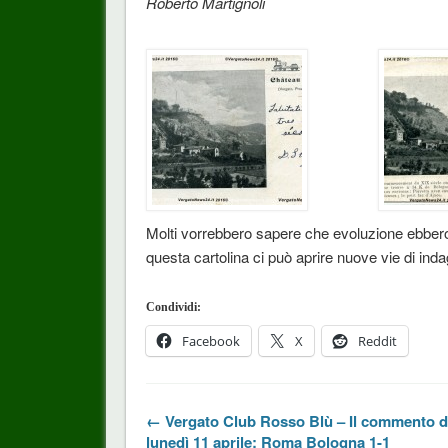
Roberto Martignoli
Molti vorrebbero sapere che evoluzione ebbero l
questa cartolina ci può aprire nuove vie di in
Condividi:
Facebook
X
Reddit
← Vergato Club Rosso Blù – Il commento d
lunedì 11 aprile; Roma Bologna 1-1