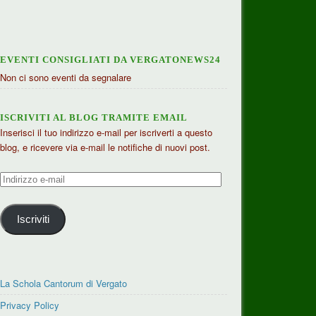
EVENTI CONSIGLIATI DA VERGATONEWS24
Non ci sono eventi da segnalare
ISCRIVITI AL BLOG TRAMITE EMAIL
Inserisci il tuo indirizzo e-mail per iscriverti a questo
blog, e ricevere via e-mail le notifiche di nuovi post.
Indirizzo
e-
mail
Iscriviti
La Schola Cantorum di Vergato
Privacy Policy