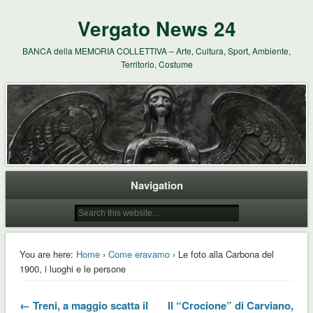
Vergato News 24
BANCA della MEMORIA COLLETTIVA – Arte, Cultura, Sport, Ambiente,
Territorio, Costume
Navigation
You are here:
Home
›
Come eravamo
› Le foto alla Carbona del
1900, i luoghi e le persone
← Treni, a maggio scatta il
Il “Crocione” di Carviano,