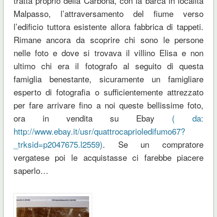
tratta proprio della Carbona, con la barca in località
Malpasso, l’attraversamento del fiume verso
l’edificio tuttora esistente allora fabbrica di tappeti.
Rimane ancora da scoprire chi sono le persone
nelle foto e dove si trovava il villino Elisa e non
ultimo chi era il fotografo al seguito di questa
famiglia benestante, sicuramente un famigliare
esperto di fotografia o sufficientemente attrezzato
per fare arrivare fino a noi queste bellissime foto,
ora in vendita su Ebay
( da:
http://www.ebay.it/usr/quattrocaprioledifumo67?
_trksid=p2047675.l2559)
. Se un compratore
vergatese poi le acquistasse ci farebbe piacere
saperlo…