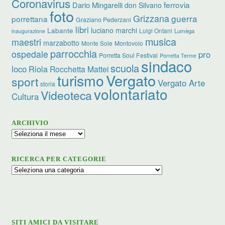
Coronavirus
ferrovia
Dario Mingarelli
don Silvano
foto
Grizzana
guerra
porrettana
Graziano Pederzani
libri
luciano marchi
Labante
Luigi Ontani
Lumèga
inaugurazione
musica
maestri
marzabotto
Monte Sole
Montovolo
parrocchia
ospedale
pro
Porretta Soul Festival
Porretta Terme
sindaco
scuola
loco
Riola
Rocchetta Mattei
turismo
Vergato
sport
Vergato Arte
storia
volontariato
Videoteca
Cultura
ARCHIVIO
Archivio
RICERCA PER CATEGORIE
Ricerca
per
categorie
SITI AMICI DA VISITARE