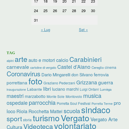
17
18
19
20
21
22
23
24
25
26
27
28
29
30
31
« Lug
Set »
TAG
arte
Carabinieri
calcio
auto e motori
alpini
carnevale
Castel d’Aiano
cinema
Cereglio
cartoline di vergato
Coronavirus
ferrovia
Dario Mingarelli
don Silvano
foto
Grizzana
guerra
porrettana
Graziano Pederzani
libri
Labante
luciano marchi
Luigi Ontani
Lumèga
inaugurazione
musica
maestri
marzabotto
Monte Sole
Montovolo
parrocchia
ospedale
pro
Porretta Soul Festival
Porretta Terme
sindaco
scuola
loco
Riola
Rocchetta Mattei
Vergato
turismo
sport
Vergato Arte
storia
volontariato
Videoteca
Cultura