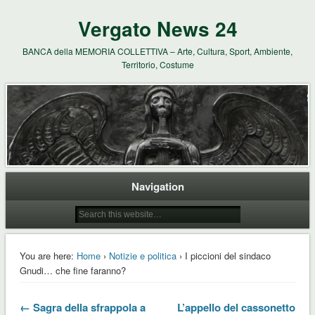
Vergato News 24
BANCA della MEMORIA COLLETTIVA – Arte, Cultura, Sport, Ambiente,
Territorio, Costume
Navigation
You are here:
Home
›
Notizie e politica
› I piccioni del sindaco
Gnudi… che fine faranno?
← Sagra della sfrappola a
L’appello del cassonetto