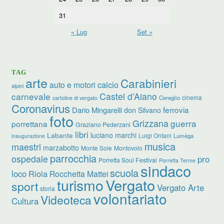
31
« Lug
Set »
TAG
arte
Carabinieri
calcio
auto e motori
alpini
carnevale
Castel d’Aiano
cinema
Cereglio
cartoline di vergato
Coronavirus
ferrovia
Dario Mingarelli
don Silvano
foto
Grizzana
guerra
porrettana
Graziano Pederzani
libri
luciano marchi
Labante
Luigi Ontani
Lumèga
inaugurazione
musica
maestri
marzabotto
Monte Sole
Montovolo
parrocchia
ospedale
pro
Porretta Soul Festival
Porretta Terme
sindaco
scuola
loco
Riola
Rocchetta Mattei
turismo
Vergato
sport
Vergato Arte
storia
volontariato
Videoteca
Cultura