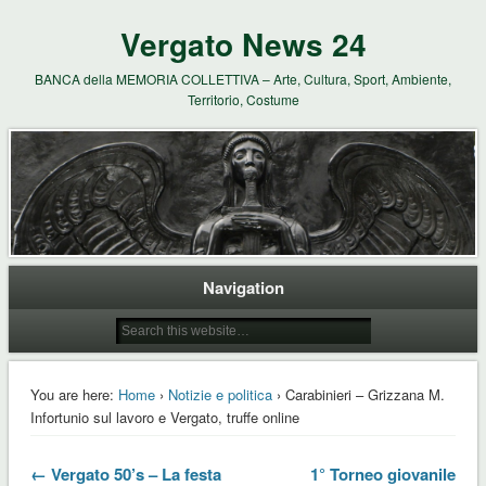
Vergato News 24
BANCA della MEMORIA COLLETTIVA – Arte, Cultura, Sport, Ambiente,
Territorio, Costume
Navigation
You are here:
Home
›
Notizie e politica
› Carabinieri – Grizzana M.
Infortunio sul lavoro e Vergato, truffe online
← Vergato 50’s – La festa
1° Torneo giovanile