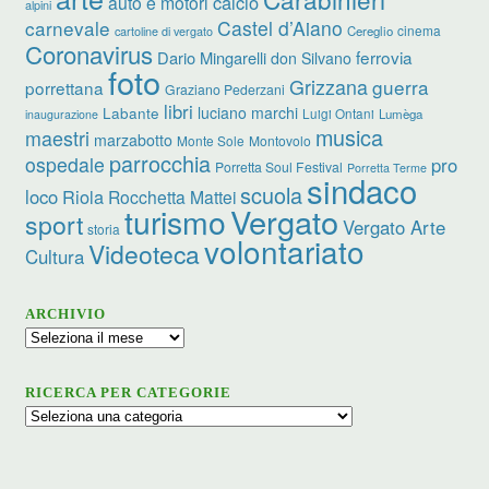
calcio
auto e motori
alpini
carnevale
Castel d’Aiano
cinema
Cereglio
cartoline di vergato
Coronavirus
ferrovia
Dario Mingarelli
don Silvano
foto
Grizzana
guerra
porrettana
Graziano Pederzani
libri
luciano marchi
Labante
Luigi Ontani
Lumèga
inaugurazione
musica
maestri
marzabotto
Monte Sole
Montovolo
parrocchia
ospedale
pro
Porretta Soul Festival
Porretta Terme
sindaco
scuola
loco
Riola
Rocchetta Mattei
turismo
Vergato
sport
Vergato Arte
storia
volontariato
Videoteca
Cultura
ARCHIVIO
Archivio
RICERCA PER CATEGORIE
Ricerca
per
categorie