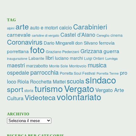
TAG
arte
Carabinieri
calcio
auto e motori
alpini
carnevale
Castel d’Aiano
cinema
Cereglio
cartoline di vergato
Coronavirus
ferrovia
Dario Mingarelli
don Silvano
foto
Grizzana
guerra
porrettana
Graziano Pederzani
libri
luciano marchi
Labante
Luigi Ontani
Lumèga
inaugurazione
musica
maestri
marzabotto
Monte Sole
Montovolo
parrocchia
ospedale
pro
Porretta Soul Festival
Porretta Terme
sindaco
scuola
loco
Riola
Rocchetta Mattei
turismo
Vergato
sport
Vergato Arte
storia
volontariato
Videoteca
Cultura
ARCHIVIO
Archivio
RICERCA PER CATEGORIE