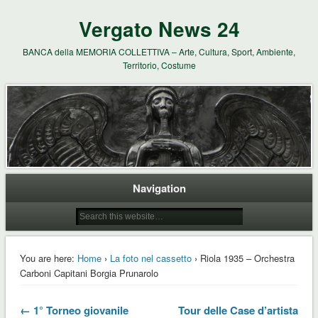
Vergato News 24
BANCA della MEMORIA COLLETTIVA – Arte, Cultura, Sport, Ambiente,
Territorio, Costume
Navigation
You are here:
Home
›
La foto nel cassetto
› Riola 1935 – Orchestra
Carboni Capitani Borgia Prunarolo
← 1° Torneo giovanile
Tour delle Case d’artista