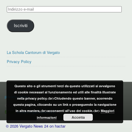
Indirizzo
e-
mail
Iscriviti
La Schola Cantorum di Vergato
Privacy Policy
Questo sito o gli strumenti terzi da questo utilizzati si avvalgono
PRIVACY POLICY
di cookie necessari al funzionamento ed utili alle finalità illustrate
privacy policy
nella privacy policy.<br>Chiudendo questo banner, scorrendo
questa pagina, cliccando su un link o proseguendo la navigazione
CONTATTI:
in altra maniera,<br>acconsenti all'uso dei cookie.<br>
Maggiori
Email:
info@vergatonews24.it
Accetta
informazioni
© 2026 Vergato News 24 on hactar