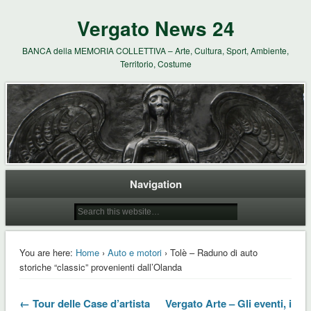
Vergato News 24
BANCA della MEMORIA COLLETTIVA – Arte, Cultura, Sport, Ambiente,
Territorio, Costume
Navigation
You are here:
Home
›
Auto e motori
› Tolè – Raduno di auto
storiche “classic” provenienti dall’Olanda
← Tour delle Case d’artista
Vergato Arte – Gli eventi, i