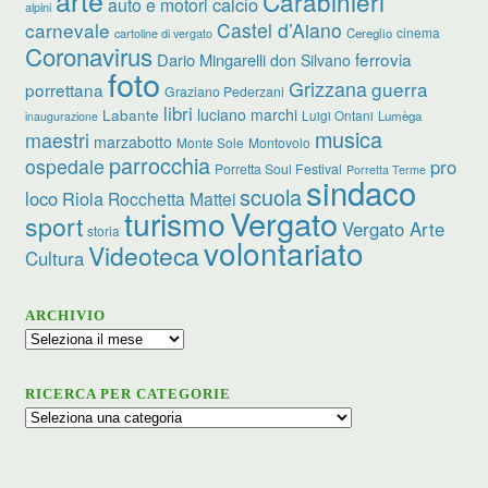
Carabinieri
calcio
auto e motori
alpini
carnevale
Castel d’Aiano
cinema
Cereglio
cartoline di vergato
Coronavirus
ferrovia
Dario Mingarelli
don Silvano
foto
Grizzana
guerra
porrettana
Graziano Pederzani
libri
luciano marchi
Labante
Luigi Ontani
Lumèga
inaugurazione
musica
maestri
marzabotto
Monte Sole
Montovolo
parrocchia
ospedale
pro
Porretta Soul Festival
Porretta Terme
sindaco
scuola
loco
Riola
Rocchetta Mattei
turismo
Vergato
sport
Vergato Arte
storia
volontariato
Videoteca
Cultura
ARCHIVIO
Archivio
RICERCA PER CATEGORIE
Ricerca
per
categorie