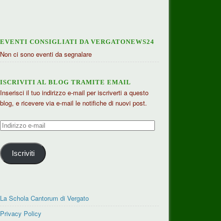
EVENTI CONSIGLIATI DA VERGATONEWS24
Non ci sono eventi da segnalare
ISCRIVITI AL BLOG TRAMITE EMAIL
Inserisci il tuo indirizzo e-mail per iscriverti a questo
blog, e ricevere via e-mail le notifiche di nuovi post.
Indirizzo
e-
mail
Iscriviti
La Schola Cantorum di Vergato
Privacy Policy