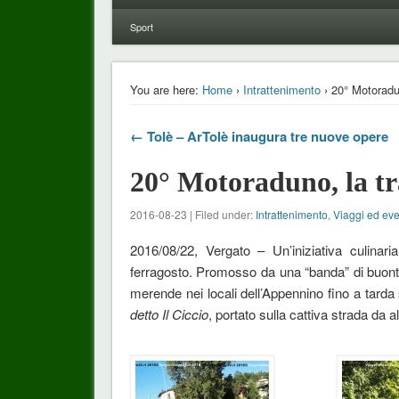
Sport
You are here:
Home
›
Intrattenimento
› 20° Motoradu
← Tolè – ArTolè inaugura tre nuove opere
20° Motoraduno, la t
2016-08-23 | Filed under:
Intrattenimento
,
Viaggi ed eve
2016/08/22, Vergato – Un’iniziativa culinari
ferragosto. Promosso da una “banda” di buont
merende nei locali dell’Appennino fino a tarda
detto Il Ciccio
, portato sulla cattiva strada da