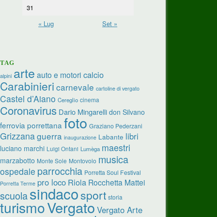
31
« Lug
Set »
TAG
arte
calcio
auto e motori
alpini
Carabinieri
carnevale
cartoline di vergato
Castel d’Aiano
cinema
Cereglio
Coronavirus
Dario Mingarelli
don Silvano
foto
ferrovia porrettana
Graziano Pederzani
Grizzana
guerra
libri
Labante
inaugurazione
maestri
luciano marchi
Luigi Ontani
Lumèga
musica
marzabotto
Monte Sole
Montovolo
parrocchia
ospedale
Porretta Soul Festival
pro loco
Riola
Rocchetta Mattei
Porretta Terme
sindaco
sport
scuola
storia
turismo
Vergato
Vergato Arte