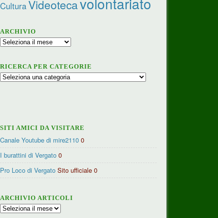
volontariato
Videoteca
Cultura
ARCHIVIO
Archivio
RICERCA PER CATEGORIE
Ricerca
per
categorie
SITI AMICI DA VISITARE
Canale Youtube di mire2110
0
I burattini di Vergato
0
Pro Loco di Vergato
Sito ufficiale 0
ARCHIVIO ARTICOLI
Archivio
articoli