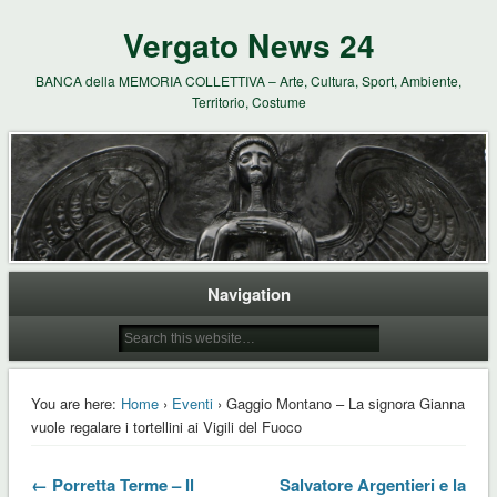
Vergato News 24
BANCA della MEMORIA COLLETTIVA – Arte, Cultura, Sport, Ambiente,
Territorio, Costume
Navigation
You are here:
Home
›
Eventi
› Gaggio Montano – La signora Gianna
vuole regalare i tortellini ai Vigili del Fuoco
← Porretta Terme – Il
Salvatore Argentieri e la