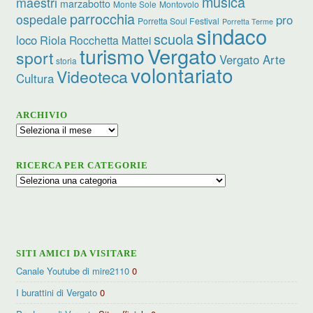
musica
maestri
marzabotto
Monte Sole
Montovolo
parrocchia
ospedale
pro
Porretta Soul Festival
Porretta Terme
sindaco
scuola
loco
Riola
Rocchetta Mattei
turismo
Vergato
sport
Vergato Arte
storia
volontariato
Videoteca
Cultura
ARCHIVIO
Archivio
RICERCA PER CATEGORIE
Ricerca
per
categorie
SITI AMICI DA VISITARE
Canale Youtube di mire2110
0
I burattini di Vergato
0