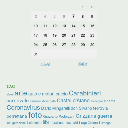
1
2
7
3
4
5
6
8
9
10
11
12
13
14
15
16
17
18
19
20
21
22
23
24
25
26
27
28
29
30
31
« Lug
Set »
TAG
arte
Carabinieri
calcio
auto e motori
alpini
carnevale
Castel d’Aiano
cinema
Cereglio
cartoline di vergato
Coronavirus
ferrovia
Dario Mingarelli
don Silvano
foto
Grizzana
guerra
porrettana
Graziano Pederzani
libri
luciano marchi
Labante
Luigi Ontani
Lumèga
inaugurazione