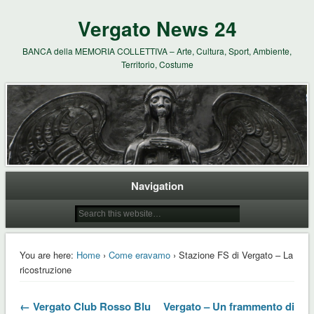
Vergato News 24
BANCA della MEMORIA COLLETTIVA – Arte, Cultura, Sport, Ambiente,
Territorio, Costume
Navigation
You are here:
Home
›
Come eravamo
› Stazione FS di Vergato – La
ricostruzione
← Vergato Club Rosso Blu
Vergato – Un frammento di