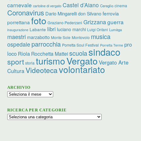
carnevale
Castel d’Aiano
cinema
Cereglio
cartoline di vergato
Coronavirus
ferrovia
Dario Mingarelli
don Silvano
foto
Grizzana
guerra
porrettana
Graziano Pederzani
libri
luciano marchi
Labante
Luigi Ontani
Lumèga
inaugurazione
musica
maestri
marzabotto
Monte Sole
Montovolo
parrocchia
ospedale
pro
Porretta Soul Festival
Porretta Terme
sindaco
scuola
loco
Riola
Rocchetta Mattei
turismo
Vergato
sport
Vergato Arte
storia
volontariato
Videoteca
Cultura
ARCHIVIO
Archivio
RICERCA PER CATEGORIE
Ricerca
per
categorie