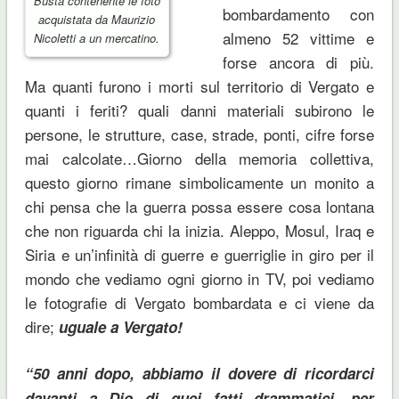
Busta contenente le foto
bombardamento con
acquistata da Maurizio
almeno 52 vittime e
Nicoletti a un mercatino.
forse ancora di più.
Ma quanti furono i morti sul territorio di Vergato e
quanti i feriti? quali danni materiali subirono le
persone, le strutture, case, strade, ponti, cifre forse
mai calcolate…Giorno della memoria collettiva,
questo giorno rimane simbolicamente un monito a
chi pensa che la guerra possa essere cosa lontana
che non riguarda chi la inizia. Aleppo, Mosul, Iraq e
Siria e un’infinità di guerre e guerriglie in giro per il
mondo che vediamo ogni giorno in TV, poi vediamo
le fotografie di Vergato bombardata e ci viene da
dire;
uguale a Vergato!
“50 anni dopo, abbiamo il dovere di ricordarci
davanti a Dio di quei fatti drammatici, per