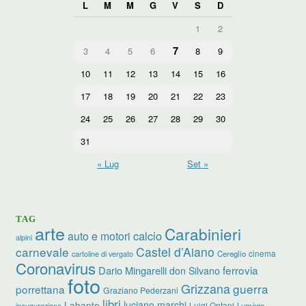
L
M
M
G
V
S
D
1
2
7
3
4
5
6
8
9
10
11
12
13
14
15
16
17
18
19
20
21
22
23
24
25
26
27
28
29
30
31
« Lug
Set »
TAG
arte
Carabinieri
calcio
auto e motori
alpini
carnevale
Castel d’Aiano
cinema
Cereglio
cartoline di vergato
Coronavirus
ferrovia
Dario Mingarelli
don Silvano
foto
Grizzana
guerra
porrettana
Graziano Pederzani
libri
luciano marchi
Labante
Luigi Ontani
Lumèga
inaugurazione