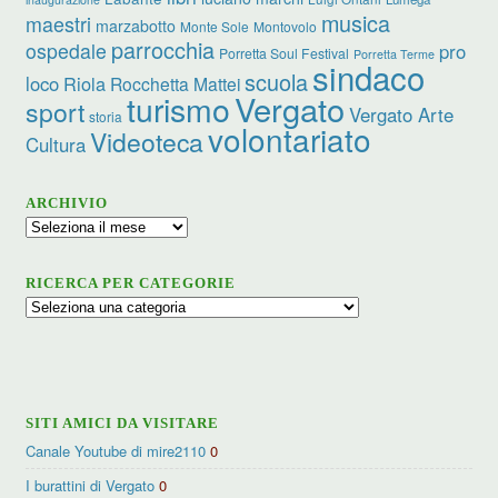
musica
maestri
marzabotto
Monte Sole
Montovolo
parrocchia
ospedale
pro
Porretta Soul Festival
Porretta Terme
sindaco
scuola
loco
Riola
Rocchetta Mattei
turismo
Vergato
sport
Vergato Arte
storia
volontariato
Videoteca
Cultura
ARCHIVIO
Archivio
RICERCA PER CATEGORIE
Ricerca
per
categorie
SITI AMICI DA VISITARE
Canale Youtube di mire2110
0
I burattini di Vergato
0