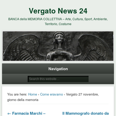
Vergato News 24
BANCA della MEMORIA COLLETTIVA – Arte, Cultura, Sport, Ambiente,
Territorio, Costume
Navigation
You are here:
Home
›
Come eravamo
› Vergato 27 novembre,
giorno della memoria
← Farmacia Marchi –
Il Mammografo donato da