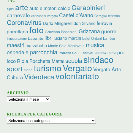
TAG
arte
Carabinieri
calcio
auto e motori
alpini
carnevale
Castel d’Aiano
cinema
Cereglio
cartoline di vergato
Coronavirus
ferrovia
Dario Mingarelli
don Silvano
foto
Grizzana
guerra
porrettana
Graziano Pederzani
libri
luciano marchi
Labante
Luigi Ontani
Lumèga
inaugurazione
musica
maestri
marzabotto
Monte Sole
Montovolo
parrocchia
ospedale
pro
Porretta Soul Festival
Porretta Terme
sindaco
scuola
loco
Riola
Rocchetta Mattei
turismo
Vergato
sport
Vergato Arte
storia
volontariato
Videoteca
Cultura
ARCHIVIO
Archivio
RICERCA PER CATEGORIE
Ricerca
per
categorie