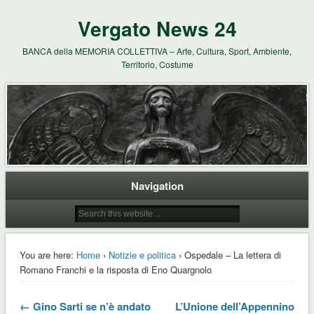
Vergato News 24
BANCA della MEMORIA COLLETTIVA – Arte, Cultura, Sport, Ambiente,
Territorio, Costume
Navigation
You are here:
Home
›
Notizie e politica
› Ospedale – La lettera di
Romano Franchi e la risposta di Eno Quargnolo
← Gino Sarti se n’è andato
L’Unione dell’Appennino