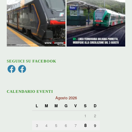
SEGUICI SU FACEBOOK
Facebook
Facebook
CALENDARIO EVENTI
Agosto 2026
L
M
M
G
V
S
D
1
2
8
3
4
5
6
7
9