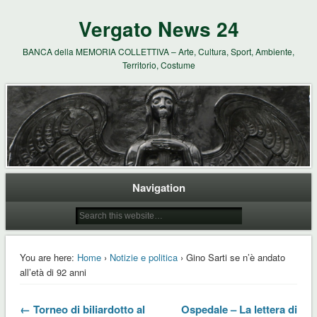
Vergato News 24
BANCA della MEMORIA COLLETTIVA – Arte, Cultura, Sport, Ambiente,
Territorio, Costume
Navigation
You are here:
Home
›
Notizie e politica
› Gino Sarti se n’è andato
all’età di 92 anni
← Torneo di biliardotto al
Ospedale – La lettera di