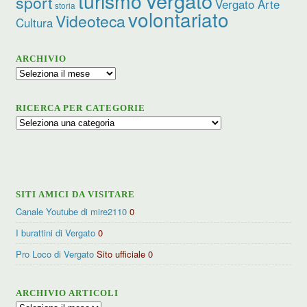
turismo
Vergato
sport
Vergato Arte
storia
volontariato
Videoteca
Cultura
ARCHIVIO
Archivio
RICERCA PER CATEGORIE
Ricerca
per
categorie
SITI AMICI DA VISITARE
Canale Youtube di mire2110
0
I burattini di Vergato
0
Pro Loco di Vergato
Sito ufficiale 0
ARCHIVIO ARTICOLI
Archivio