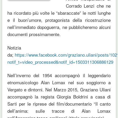
Corrado Lenzi che ne
ha ricordato più volte le “sbaraccate” le notti lunghe
e il buon’umore, protagonista della ricostruzione
nell’immediato dopoguerra, ne pubblicheremo alcuni
documenti prossimamente.
Notizia
da;
https://www.facebook.com/graziano.uliani/posts/1
notif_t=video_processed&notif_id=1503311306886129
Nell’inverno del 1954 accompagnò il leggendario
etnomusicologo Alan Lomax nel suo soggiorno a
Vergato e dintorni. Nel Marzo 2015, Graziano Uliani
accompagnò la regista Giorgia Boldrini a casa di
Sarti per le riprese del film/documentario “Il canto
dell’anima: sulle tracce di Alan Lomax
nell’Appennino tosco-emiliano” (titolo provvisorio)