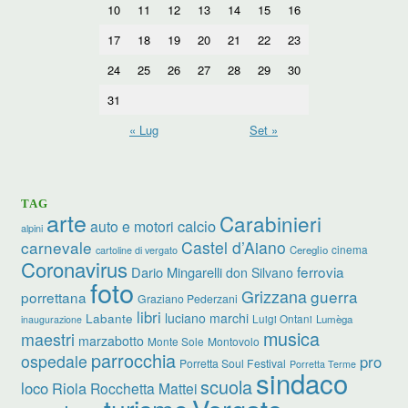
10
11
12
13
14
15
16
17
18
19
20
21
22
23
24
25
26
27
28
29
30
31
« Lug
Set »
TAG
arte
Carabinieri
calcio
auto e motori
alpini
carnevale
Castel d’Aiano
cinema
Cereglio
cartoline di vergato
Coronavirus
ferrovia
Dario Mingarelli
don Silvano
foto
Grizzana
guerra
porrettana
Graziano Pederzani
libri
luciano marchi
Labante
Luigi Ontani
Lumèga
inaugurazione
musica
maestri
marzabotto
Monte Sole
Montovolo
parrocchia
ospedale
pro
Porretta Soul Festival
Porretta Terme
sindaco
scuola
loco
Riola
Rocchetta Mattei