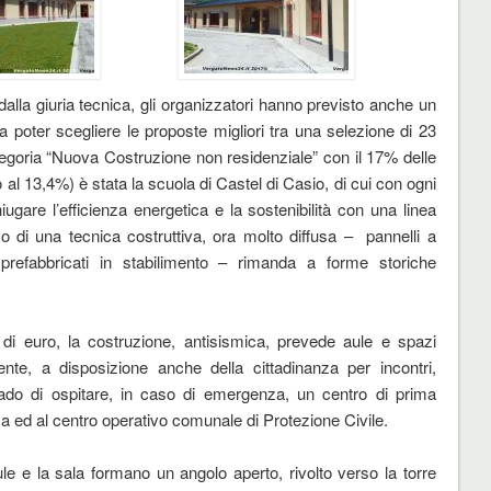
alla giuria tecnica, gli organizzatori hanno previsto anche un
, a poter scegliere le proposte migliori tra una selezione di 23
tegoria “Nuova Costruzione non residenziale” con il 17% delle
 al 13,4%) è stata la scuola di Castel di Casio, di cui con ogni
iugare l’efficienza energetica e la sostenibilità con una linea
so di una tecnica costruttiva, ora molto diffusa – pannelli a
 prefabbricati in stabilimento – rimanda a forme storiche
i euro, la costruzione, antisismica, prevede aule e spazi
lente, a disposizione anche della cittadinanza per incontri,
 grado di ospitare, in caso di emergenza, un centro di prima
a ed al centro operativo comunale di Protezione Civile.
ule e la sala formano un angolo aperto, rivolto verso la torre