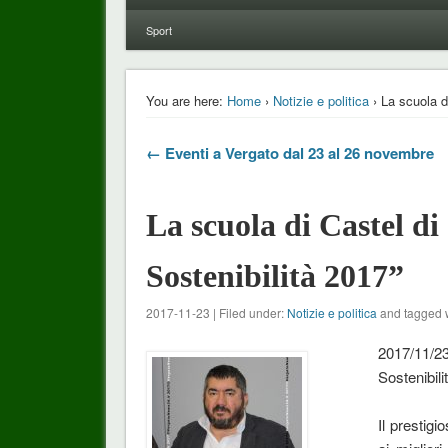
Sport
You are here:
Home
›
Notizie e politica
› La scuola d
← Eventi a Vergato dal 23 al 26 novembre
La scuola di Castel di
Sostenibilità 2017”
2017-11-23 | Filed under:
Notizie e politica
and tagged 
2017/11/23
Sostenibili
Il prestig