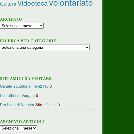
volontariato
Videoteca
Cultura
ARCHIVIO
Archivio
RICERCA PER CATEGORIE
Ricerca
per
categorie
SITI AMICI DA VISITARE
Canale Youtube di mire2110
0
I burattini di Vergato
0
Pro Loco di Vergato
Sito ufficiale 0
ARCHIVIO ARTICOLI
Archivio
articoli