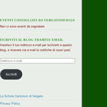
EVENTI CONSIGLIATI DA VERGATONEWS24
Non ci sono eventi da segnalare
ISCRIVITI AL BLOG TRAMITE EMAIL
Inserisci il tuo indirizzo e-mail per iscriverti a questo
blog, e ricevere via e-mail le notifiche di nuovi post.
Indirizzo
e-
mail
Iscriviti
La Schola Cantorum di Vergato
Privacy Policy