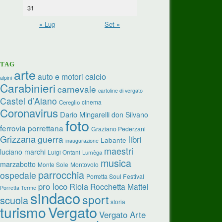
31
« Lug
Set »
TAG
arte
calcio
auto e motori
alpini
Carabinieri
carnevale
cartoline di vergato
Castel d’Aiano
cinema
Cereglio
Coronavirus
Dario Mingarelli
don Silvano
foto
ferrovia porrettana
Graziano Pederzani
Grizzana
guerra
libri
Labante
inaugurazione
maestri
luciano marchi
Luigi Ontani
Lumèga
musica
marzabotto
Monte Sole
Montovolo
parrocchia
ospedale
Porretta Soul Festival
pro loco
Riola
Rocchetta Mattei
Porretta Terme
sindaco
sport
scuola
storia
turismo
Vergato
Vergato Arte