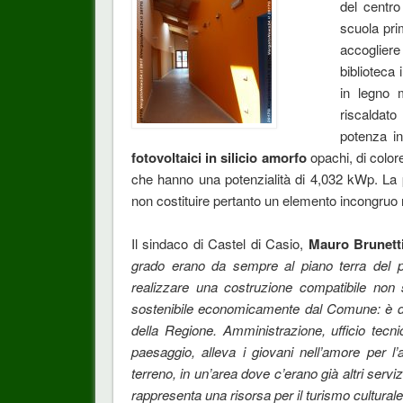
del centro
scuola pri
accogliere
biblioteca 
in legno m
riscaldat
potenza in
fotovoltaici in silicio amorfo
opachi, di color
che hanno una potenzialità di 4,032 kWp. La pec
non costituire pertanto un elemento incongruo 
Il sindaco di Castel di Casio,
Mauro Brunett
grado erano da sempre al piano terra del p
realizzare una costruzione compatibile non
sostenibile economicamente dal Comune: è do
della Regione. Amministrazione, ufficio tecni
paesaggio, alleva i giovani nell’amore per l
terreno, in un’area dove c’erano già altri servi
rappresenta una risorsa per il turismo cultural