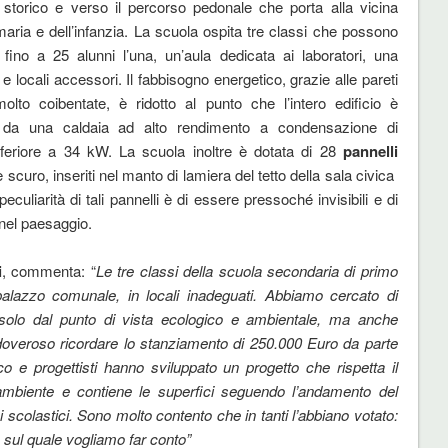
 storico e verso il percorso pedonale che porta alla vicina
maria e dell’infanzia. La scuola ospita tre classi che possono
 fino a 25 alunni l’una, un’aula dedicata ai laboratori, una
i e locali accessori. Il fabbisogno energetico, grazie alle pareti
olto coibentate, è ridotto al punto che l’intero edificio è
o da una caldaia ad alto rendimento a condensazione di
feriore a 34 kW. La scuola inoltre è dotata di 28
pannelli
e scuro, inseriti nel manto di lamiera del tetto della sala civica
uliarità di tali pannelli è di essere pressoché invisibili e di
nel paesaggio.
i
, commenta: “
Le tre classi della scuola secondaria di primo
alazzo comunale, in locali inadeguati. Abbiamo cercato di
 solo dal punto di vista ecologico e ambientale, ma anche
veroso ricordare lo stanziamento di 250.000 Euro da parte
co e progettisti hanno sviluppato un progetto che rispetta il
’ambiente e contiene le superfici seguendo l’andamento del
zi scolastici. Sono molto contento che in tanti l’abbiano votato:
e sul quale vogliamo far conto”